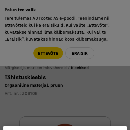
Põhjamaine kvaliteet
Palun tee valik
Tere tulemas AJ Tooted AS e-poodi! Teenindame nii
ettevõtteid kui ka eraisikuid. Kui valite „Ettevõte“,
kuvatakse hinnad ilma käibemaksuta. Kui valite
„Eraisik“, kuvatakse hinnad koos käibemaksuga.
Tule meile külla! AJ Salong on avatud E-R 9:00-17:00,
Pärnu mnt 158, Tallinn. Kauba väljastamine Paneeli
ETTEVÕTE
ERAISIK
6, Tallinn. Vaata lähemalt!
Märgised ja markeerimisvahendid
Kleebised
Tähistuskleebis
Orgaaniline materjal, pruun
Art. nr.
:
306106