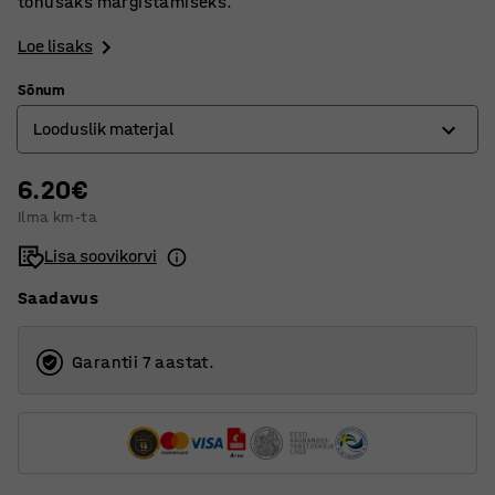
tõhusaks märgistamiseks.
Loe lisaks
Sõnum
Looduslik materjal
6.20€
Aiajäätmed
Ilma km-ta
Fluorotsents
Lisa soovikorvi
Kartong
Saadavus
Klassikaline klaas
Kõva plastik
Garantii 7 aastat.
Looduslik materjal
Metall
Paber