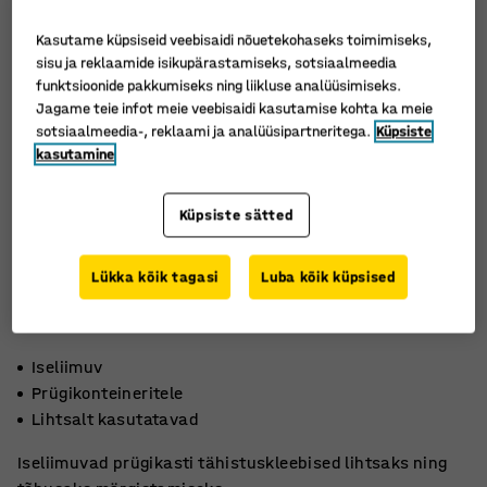
Kasutame küpsiseid veebisaidi nõuetekohaseks toimimiseks,
sisu ja reklaamide isikupärastamiseks, sotsiaalmeedia
funktsioonide pakkumiseks ning liikluse analüüsimiseks.
Jagame teie infot meie veebisaidi kasutamise kohta ka meie
sotsiaalmeedia-, reklaami ja analüüsipartneritega.
Küpsiste
kasutamine
Küpsiste sätted
Lükka kõik tagasi
Luba kõik küpsised
Iseliimuv
Prügikonteineritele
Lihtsalt kasutatavad
Iseliimuvad prügikasti tähistuskleebised lihtsaks ning