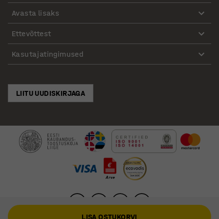
Avasta lisaks
Ettevõttest
Kasutajatingimused
LIITU UUDISKIRJAGA
LISA OSTUKORVI