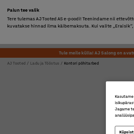
Ilma km-ta
Palun tee valik
Tere tulemas AJ Tooted AS e-poodi! Teenindame nii ettevõttei
kuvatakse hinnad ilma käibemaksuta. Kui valite „Eraisik
Kontor
Ladu ja Tööstus
Riietusruum
Söögituba
Tule meile külla! AJ Salong on ava
AJ Tooted
Ladu ja Tööstus
Kontori põhitarbed
Kasutame k
isikupäras
Jagame tei
analüüsipa
Küpsis