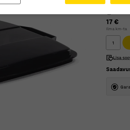
Värv
:
Must
17 €
Ilma km-ta
Lisa soo
Saadavu
Gara