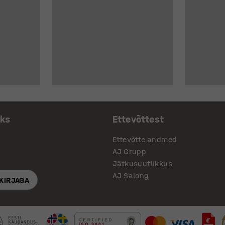
aks
Ettevõttest
Ettevõtte andmed
AJ Grupp
Jätkusuutlikkus
AJ Salong
SKIRJAGA