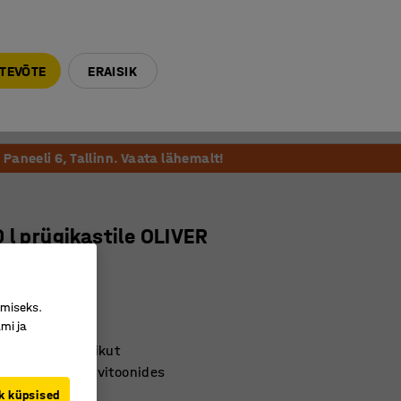
E-R 9-17 tel. 6000 270
info@ajtooted.ee
TEVÕTE
ERAISIK
Võta ühendust
Meie soovitame
Paneeli 6, Tallinn. Vaata lähemalt!
 l prügikastile OLIVER
2196
imiseks.
mi ja
isu
alva lõhna levikut
 erinevates värvitoonides
k küpsised