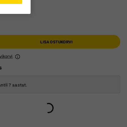
LISA OSTUKORVI
vikorvi
s
ntii 7 aastat.