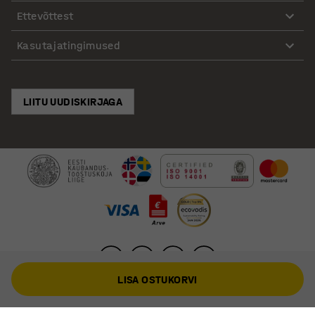
Ettevõttest
Kasutajatingimused
LIITU UUDISKIRJAGA
LISA OSTUKORVI