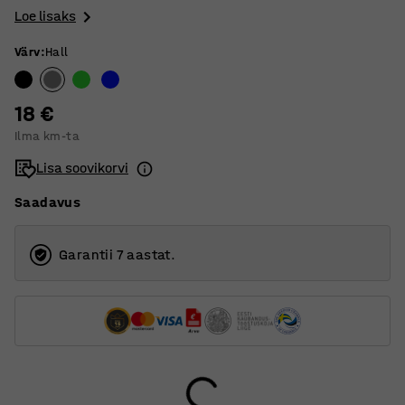
Loe lisaks
Värv
:
Hall
18 €
Ilma km-ta
Lisa soovikorvi
Saadavus
Garantii 7 aastat.