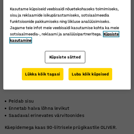
Kasutame küpsiseid veebisaidi nõuetekohaseks toimimiseks,
sisu ja reklaamide isikupärastamiseks, sotsiaalmeedia
funktsioonide pakkumiseks ning liikluse analüüsimiseks.
Jagame teie infot meie veebisaidi kasutamise kohta ka meie
sotsiaalmeedia-, reklaami ja analüüsipartneritega.
Küpsiste
kasutamine
Küpsiste sätted
Lükka kõik tagasi
Luba kõik küpsised
Peidab sisu
Ennetab halva lõhna levikut
Saadaval erinevates värvitoonides
Käepidemega kaas 90-liitrisele prügikastile OLIVER.