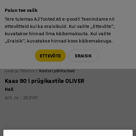
Põhjamaine kvaliteet
Palun tee valik
Tere tulemas AJ Tooted AS e-poodi! Teenindame nii
ettevõtteid kui ka eraisikuid. Kui valite „Ettevõte“,
kuvatakse hinnad ilma käibemaksuta. Kui valite
„Eraisik“, kuvatakse hinnad koos käibemaksuga.
Tule meile külla! AJ Salong on avatud E-R 9:00-17:00,
Pärnu mnt 158, Tallinn. Kauba väljastamine Paneeli
ETTEVÕTE
ERAISIK
6, Tallinn. Vaata lähemalt!
Ladu ja Tööstus
Kontori põhitarbed
Kaas 90 l prügikastile OLIVER
Hall
Art. nr.
:
252191