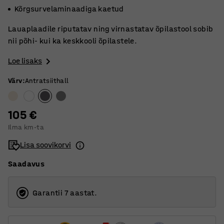
Kõrgsurvelaminaadiga kaetud
Lauaplaadile riputatav ning virnastatav õpilastool sobib
nii põhi- kui ka keskkooli õpilastele.
Loe lisaks
Värv
:
Antratsiithall
105 €
Ilma km-ta
Lisa soovikorvi
Saadavus
Garantii 7 aastat.