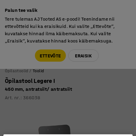
Põhjamaine kvaliteet
Palun tee valik
Tere tulemas AJ Tooted AS e-poodi! Teenindame nii
ettevõtteid kui ka eraisikuid. Kui valite „Ettevõte“,
kuvatakse hinnad ilma käibemaksuta. Kui valite
„Eraisik“, kuvatakse hinnad koos käibemaksuga.
Tule meile külla! AJ Salong on avatud E-R 9:00-17:00,
Pärnu mnt 158, Tallinn. Kauba väljastamine Paneeli
ETTEVÕTE
ERAISIK
6, Tallinn. Vaata lähemalt!
Õpilastoolid
Toolid
Õpilastool Legere I
450 mm, antratsiit/ antratsiit
Art. nr.
:
366038