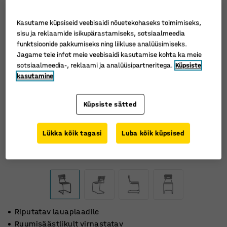
Kasutame küpsiseid veebisaidi nõuetekohaseks toimimiseks,
sisu ja reklaamide isikupärastamiseks, sotsiaalmeedia
funktsioonide pakkumiseks ning liikluse analüüsimiseks.
Jagame teie infot meie veebisaidi kasutamise kohta ka meie
sotsiaalmeedia-, reklaami ja analüüsipartneritega.
Küpsiste
kasutamine
Küpsiste sätted
Lükka kõik tagasi
Luba kõik küpsised
Riputatav lauaplaadile
Ruumisäästlikult virnastatav