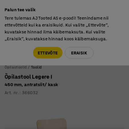
Põhjamaine kvaliteet
Palun tee valik
Tere tulemas AJ Tooted AS e-poodi! Teenindame nii
ettevõtteid kui ka eraisikuid. Kui valite „Ettevõte“,
kuvatakse hinnad ilma käibemaksuta. Kui valite
„Eraisik“, kuvatakse hinnad koos käibemaksuga.
Tule meile külla! AJ Salong on avatud E-R 9:00-17:00,
Pärnu mnt 158, Tallinn. Kauba väljastamine Paneeli
ETTEVÕTE
ERAISIK
6, Tallinn. Vaata lähemalt!
Õpilastoolid
Toolid
Õpilastool Legere I
450 mm, antratsiit/ kask
Art. nr.
:
366032