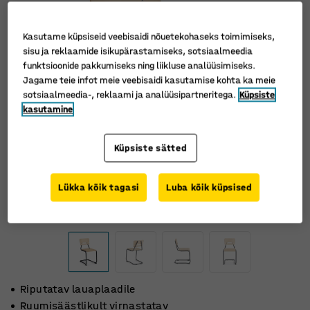
Kasutame küpsiseid veebisaidi nõuetekohaseks toimimiseks,
sisu ja reklaamide isikupärastamiseks, sotsiaalmeedia
funktsioonide pakkumiseks ning liikluse analüüsimiseks.
Jagame teie infot meie veebisaidi kasutamise kohta ka meie
sotsiaalmeedia-, reklaami ja analüüsipartneritega.
Küpsiste
kasutamine
Küpsiste sätted
Lükka kõik tagasi
Luba kõik küpsised
Riputatav lauaplaadile
Ruumisäästlikult virnastatav