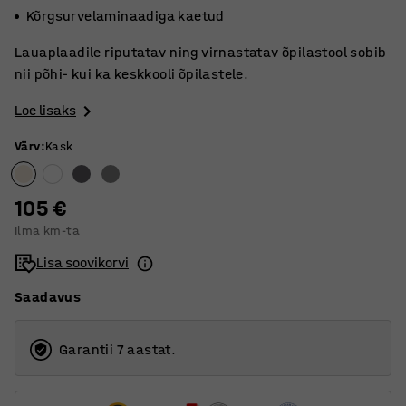
Kõrgsurvelaminaadiga kaetud
Lauaplaadile riputatav ning virnastatav õpilastool sobib
nii põhi- kui ka keskkooli õpilastele.
Loe lisaks
Värv
:
Kask
105 €
Ilma km-ta
Lisa soovikorvi
Saadavus
Garantii 7 aastat.