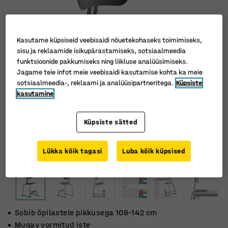
Kasutame küpsiseid veebisaidi nõuetekohaseks toimimiseks,
sisu ja reklaamide isikupärastamiseks, sotsiaalmeedia
funktsioonide pakkumiseks ning liikluse analüüsimiseks.
Jagame teie infot meie veebisaidi kasutamise kohta ka meie
sotsiaalmeedia-, reklaami ja analüüsipartneritega.
Küpsiste
kasutamine
Küpsiste sätted
Lükka kõik tagasi
Luba kõik küpsised
Sobib õpilastele pikkusega 108–142 cm
Mugav vormitud iste