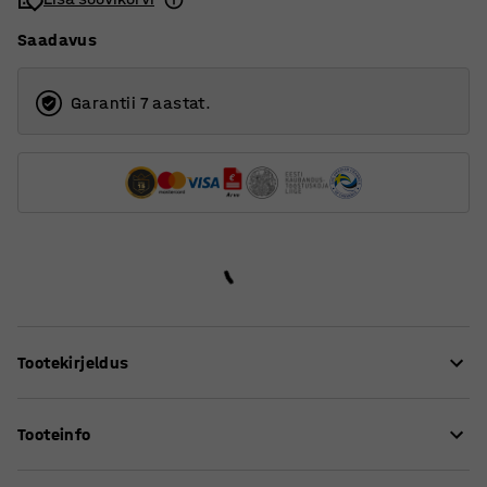
Saadavus
Garantii 7 aastat.
Tootekirjeldus
Istuge, kuidas soovite!
Tooteinfo
Õpilastool YNGVE on disainitud AJ Grupis. Tegemist on
Istme kõrgus
:
520
mm