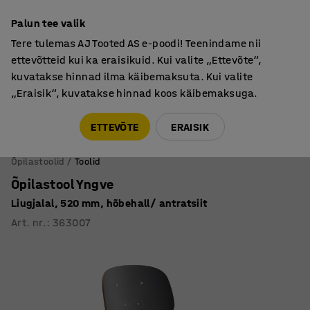
Põhjamaine kvaliteet
Palun tee valik
Tere tulemas AJ Tooted AS e-poodi! Teenindame nii
ettevõtteid kui ka eraisikuid. Kui valite „Ettevõte“,
kuvatakse hinnad ilma käibemaksuta. Kui valite
„Eraisik“, kuvatakse hinnad koos käibemaksuga.
Tule meile külla! AJ Salong on avatud E-R 9:00-17:00,
Pärnu mnt 158, Tallinn. Kauba väljastamine Paneeli
ETTEVÕTE
ERAISIK
6, Tallinn. Vaata lähemalt!
Õpilastoolid
Toolid
Õpilastool Yngve
Liugjalal, 520 mm, hõbehall/ antratsiit
Art. nr.
:
363007