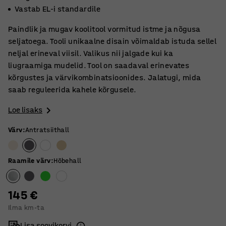
Vastab EL-i standardile
Paindlik ja mugav koolitool vormitud istme ja nõgusa
seljatoega. Tooli unikaalne disain võimaldab istuda sellel
neljal erineval viisil. Valikus nii jalgade kui ka
liugraamiga mudelid. Tool on saadaval erinevates
kõrgustes ja värvikombinatsioonides. Jalatugi, mida
saab reguleerida kahele kõrgusele.
Loe lisaks
Värv
:
Antratsiithall
Raamile värv
:
Hõbehall
145 €
Ilma km-ta
Lisa soovikorvi