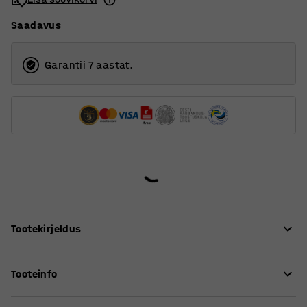
Saadavus
Garantii 7 aastat.
Tootekirjeldus
Istuge, kuidas soovite!
Tooteinfo
Õpilastool YNGVE on disainitud AJ Grupis. Tegemist on
Istme kõrgus
:
520
mm