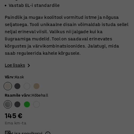
Vastab EL-i standardile
Paindlik ja mugav koolitool vormitud istme ja nõgusa
seljatoega. Tooli unikaalne disain võimaldab istuda sellel
neljal erineval viisil. Valikus nii jalgade kui ka
liugraamiga mudelid. Tool on saadaval erinevates
kõrgustes ja värvikombinatsioonides. Jalatugi, mida
saab reguleerida kahele kõrgusele.
Loe lisaks
Värv
:
Kask
Raamile värv
:
Hõbehall
145 €
Ilma km-ta
Lisa soovikorvi