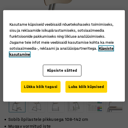
Kasutame küpsiseid veebisaidi nõuetekohaseks toimimiseks,
sisu ja reklaamide isikupärastamiseks, sotsiaalmeedia
funktsioonide pakkumiseks ning liikluse analüüsimiseks.
Jagame teie infot meie veebisaidi kasutamise kohta ka meie
sotsiaalmeedia-, reklaami ja analüüsipartneritega.
Küpsiste
kasutamine
Küpsiste sätted
Lükka kõik tagasi
Luba kõik küpsised
Sobib õpilastele pikkusega 108–142 cm
Mugav vormitud iste