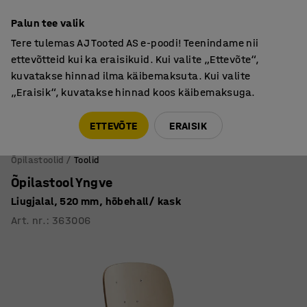
Garantii vähemalt 7 aastat
Palun tee valik
Tere tulemas AJ Tooted AS e-poodi! Teenindame nii
ettevõtteid kui ka eraisikuid. Kui valite „Ettevõte“,
kuvatakse hinnad ilma käibemaksuta. Kui valite
„Eraisik“, kuvatakse hinnad koos käibemaksuga.
Tule meile külla! AJ Salong on avatud E-R 9:00-17:00,
Pärnu mnt 158, Tallinn. Kauba väljastamine Paneeli
ETTEVÕTE
ERAISIK
6, Tallinn. Vaata lähemalt!
Õpilastoolid
Toolid
Õpilastool Yngve
Liugjalal, 520 mm, hõbehall/ kask
Art. nr.
:
363006