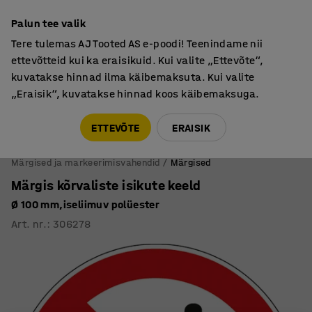
Kiire tarne
Palun tee valik
Tere tulemas AJ Tooted AS e-poodi! Teenindame nii
ettevõtteid kui ka eraisikuid. Kui valite „Ettevõte“,
kuvatakse hinnad ilma käibemaksuta. Kui valite
„Eraisik“, kuvatakse hinnad koos käibemaksuga.
Tule meile külla! AJ Salong on avatud E-R 9:00-17:00,
Pärnu mnt 158, Tallinn. Kauba väljastamine Paneeli
ETTEVÕTE
ERAISIK
6, Tallinn. Vaata lähemalt!
Märgised ja markeerimisvahendid
Märgised
Märgis kõrvaliste isikute keeld
Ø 100 mm,iseliimuv polüester
Art. nr.
:
306278