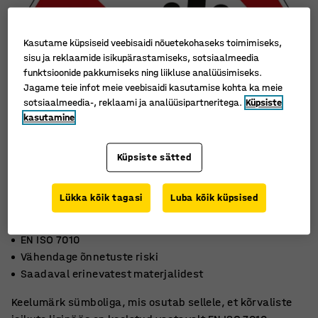
Kasutame küpsiseid veebisaidi nõuetekohaseks toimimiseks,
sisu ja reklaamide isikupärastamiseks, sotsiaalmeedia
funktsioonide pakkumiseks ning liikluse analüüsimiseks.
Jagame teie infot meie veebisaidi kasutamise kohta ka meie
sotsiaalmeedia-, reklaami ja analüüsipartneritega.
Küpsiste
kasutamine
Küpsiste sätted
Lükka kõik tagasi
Luba kõik küpsised
EN ISO 7010
Vähendage õnnetuste riski
Saadaval erinevatest materjalidest
Keelumärk sümboliga, mis osutab sellele, et kõrvaliste