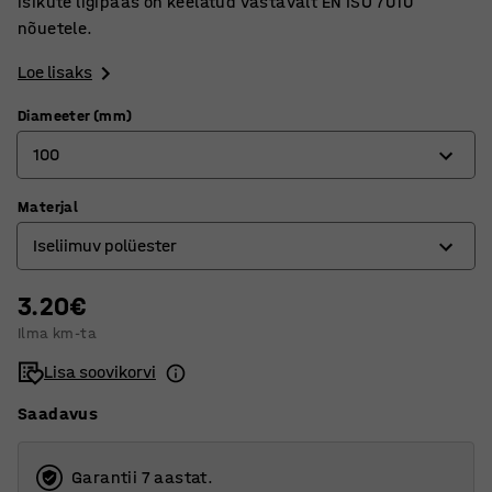
isikute ligipääs on keelatud vastavalt EN ISO 7010
nõuetele.
Loe lisaks
Diameeter (mm)
100
Materjal
100
Iseliimuv polüester
200
3.20€
Alumiinium
Ilma km-ta
Iseliimuv polüester
Lisa soovikorvi
PP
Saadavus
Garantii 7 aastat.