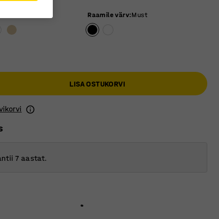
 värv
:
Tamm
Raamile värv
:
Must
LISA OSTUKORVI
vikorvi
s
ntii 7 aastat.