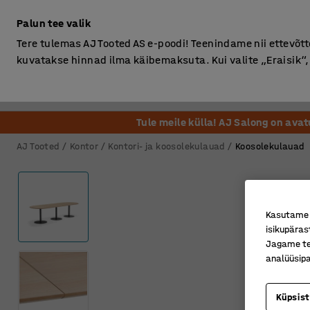
Ilma km-ta
Palun tee valik
Tere tulemas AJ Tooted AS e-poodi! Teenindame nii ettevõttei
kuvatakse hinnad ilma käibemaksuta. Kui valite „Eraisik
Kontor
Ladu ja Tööstus
Riietusruum
Söögituba
Tule meile külla! AJ Salong on ava
AJ Tooted
Kontor
Kontori- ja koosolekulauad
Koosolekulauad
Kasutame k
isikupäras
Jagame tei
analüüsipa
Küpsis