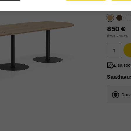
Lauaplaadile
850 €
Ilma km-ta
Lisa soo
Saadavu
Gara