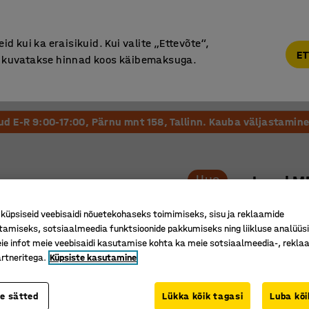
Põhjamaine kvaliteet
d kui ka eraisikuid. Kui valite „Ettevõte“,
ET
“, kuvatakse hinnad koos käibemaksuga.
Vastuvõtt ja Ootesaal
Õueala
Kool ja Lasteaed
tud E-R 9:00-17:00, Pärnu mnt 158, Tallinn. Kauba väljastamine 
Uus
Laud M
Ovaal, 3
üpsiseid veebisaidi nõuetekohaseks toimimiseks, sisu ja reklaamide
Art. nr.
:
15
tamiseks, sotsiaalmeedia funktsioonide pakkumiseks ning liikluse analüüs
e infot meie veebisaidi kasutamise kohta ka meie sotsiaalmeedia-, reklaa
Elegantne
rtneritega.
Küpsiste kasutamine
Ümarad n
Õhuke ja 
te sätted
Lükka kõik tagasi
Luba kõi
ruumides