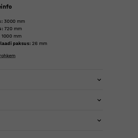
einfo
s
:
3000
mm
s
:
720
mm
:
1000
mm
laadi paksus
:
26
mm
 rohkem
sutatavuse, isegi kui ruumi on vähe. Kitsama
deaalne koosolekuruumidesse, mis muidu
 Lauaplaadil on kaldus servad ja
ndel, sobides hästi nii söögituppa, puhketuppa