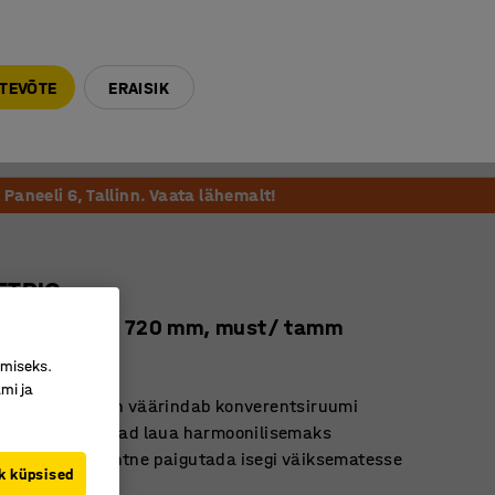
E-R 9-17 tel. 6000 270
info@ajtooted.ee
TEVÕTE
ERAISIK
Võta ühendust
Meie soovitame
Paneeli 6, Tallinn. Vaata lähemalt!
ETRIC
000 x 1000 x 720 mm, must/ tamm
6416
imiseks.
mi ja
 ja ajatu disain väärindab konverentsiruumi
urgad muudavad laua harmoonilisemaks
stiilne kuju – lihtne paigutada isegi väiksematesse
k küpsised
se