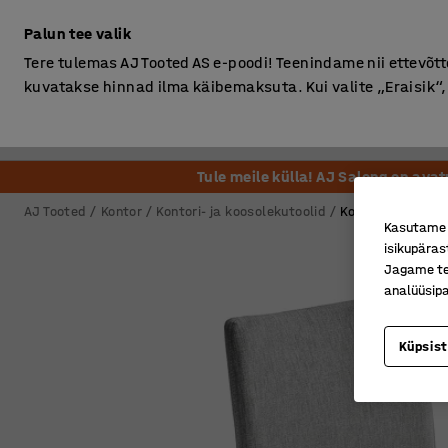
Ilma km-ta
Palun tee valik
Tere tulemas AJ Tooted AS e-poodi! Teenindame nii ettevõttei
kuvatakse hinnad ilma käibemaksuta. Kui valite „Eraisik
Kontor
Ladu ja Tööstus
Riietusruum
Söögituba
Tule meile külla! AJ Salong on ava
AJ Tooted
Kontor
Kontori- ja koosolekutoolid
Konverentsitooli
Kasutame k
isikupäras
Jagame tei
analüüsipa
Küpsis