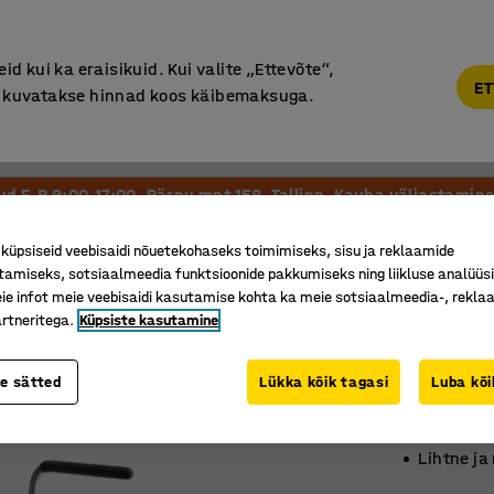
Põhjamaine kvaliteet
d kui ka eraisikuid. Kui valite „Ettevõte“,
ET
“, kuvatakse hinnad koos käibemaksuga.
Vastuvõtt ja Ootesaal
Õueala
Kool ja Lasteaed
tud E-R 9:00-17:00, Pärnu mnt 158, Tallinn. Kauba väljastamine 
d
üpsiseid veebisaidi nõuetekohaseks toimimiseks, sisu ja reklaamide
tamiseks, sotsiaalmeedia funktsioonide pakkumiseks ning liikluse analüüs
Konver
e infot meie veebisaidi kasutamise kohta ka meie sotsiaalmeedia-, reklaa
rtneritega.
Küpsiste kasutamine
Käetoed,
Art. nr.
:
13
te sätted
Lükka kõik tagasi
Luba kõi
Vormitud 
Ideaalne
Lihtne ja