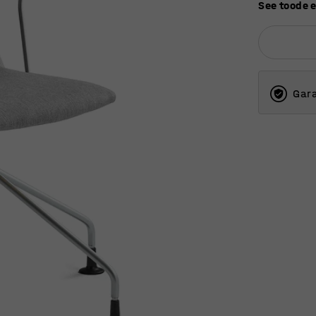
See toode 
Gara