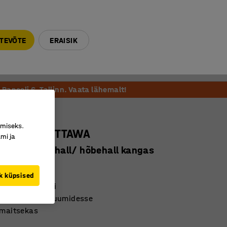
E-R 9-17 tel. 6000 270
info@ajtooted.ee
TEVÕTE
ERAISIK
Võta ühendust
Meie soovitame
Paneeli 6, Tallinn. Vaata lähemalt!
imiseks.
entsitool OTTAWA
mi ja
 ämblikjalg, hall/ hõbehall kangas
7456
k küpsised
iste ja seljatugi
 vaipkatetega ruumidesse
 maitsekas