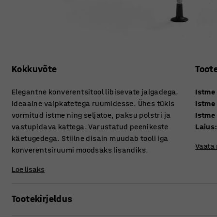
Kokkuvõte
Toot
Elegantne konverentsitool libisevate jalgadega.
Istme
Ideaalne vaipkatetega ruumidesse. Ühes tükis
Istme
vormitud istme ning seljatoe, paksu polstri ja
Istme 
vastupidava kattega. Varustatud peenikeste
Laius
käetugedega. Stiilne disain muudab tooli iga
Vaata
konverentsiruumi moodsaks lisandiks.
Loe lisaks
Tootekirjeldus