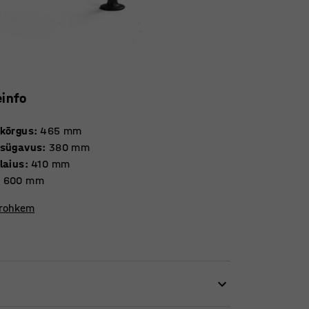
einfo
 kõrgus
:
465
mm
 sügavus
:
380
mm
laius
:
410
mm
:
600
mm
 rohkem