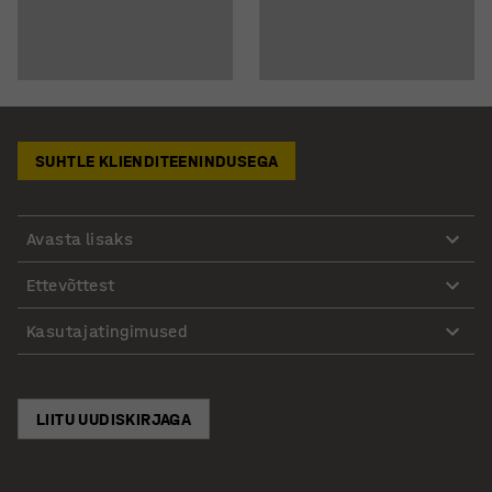
SUHTLE KLIENDITEENINDUSEGA
Avasta lisaks
Ettevõttest
Kasutajatingimused
LIITU UUDISKIRJAGA