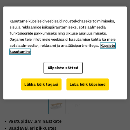
Kasutame küpsiseid veebisaidi nõuetekohaseks toimimiseks,
sisu ja reklaamide isikupärastamiseks, sotsiaalmeedia
funktsioonide pakkumiseks ning liikluse analüüsimiseks.
Jagame teie infot meie veebisaidi kasutamise kohta ka meie
sotsiaalmeedia-, reklaami ja analüüsipartneritega.
Küpsiste
kasutamine
Küpsiste sätted
Lükka kõik tagasi
Luba kõik küpsised
Vastupidav laminaatkate
Saadaval eri pikkustes