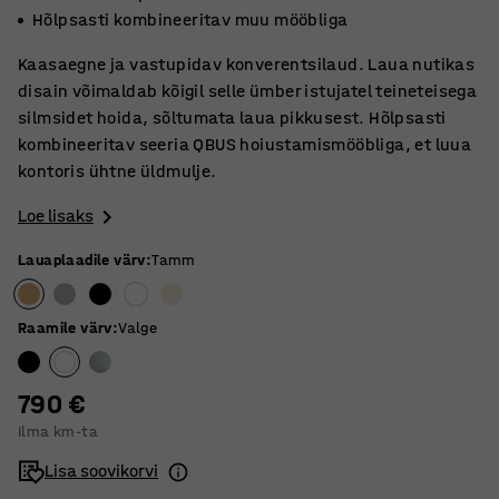
Hõlpsasti kombineeritav muu mööbliga
Kaasaegne ja vastupidav konverentsilaud. Laua nutikas
disain võimaldab kõigil selle ümber istujatel teineteisega
silmsidet hoida, sõltumata laua pikkusest. Hõlpsasti
kombineeritav seeria QBUS hoiustamismööbliga, et luua
kontoris ühtne üldmulje.
Loe lisaks
Lauaplaadile värv
:
Tamm
Raamile värv
:
Valge
790 €
Ilma km-ta
Lisa soovikorvi