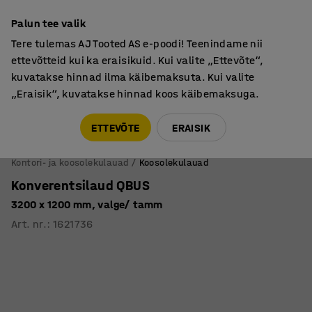
Põhjamaine kvaliteet
Palun tee valik
Tere tulemas AJ Tooted AS e-poodi! Teenindame nii
ettevõtteid kui ka eraisikuid. Kui valite „Ettevõte“,
kuvatakse hinnad ilma käibemaksuta. Kui valite
„Eraisik“, kuvatakse hinnad koos käibemaksuga.
Tule meile külla! AJ Salong on avatud E-R 9:00-17:00,
Pärnu mnt 158, Tallinn. Kauba väljastamine Paneeli
ETTEVÕTE
ERAISIK
6, Tallinn. Vaata lähemalt!
Kontori- ja koosolekulauad
Koosolekulauad
Konverentsilaud QBUS
3200 x 1200 mm, valge/ tamm
Art. nr.
:
1621736