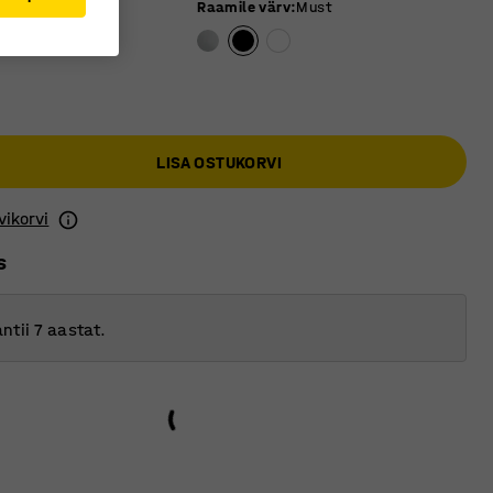
 värv
:
Tamm
Raamile värv
:
Must
LISA OSTUKORVI
vikorvi
s
ntii 7 aastat.