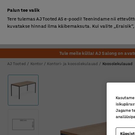
Ilma km-ta
Palun tee valik
Tere tulemas AJ Tooted AS e-poodi! Teenindame nii ettevõttei
kuvatakse hinnad ilma käibemaksuta. Kui valite „Eraisik
Kontor
Ladu ja Tööstus
Riietusruum
Söögituba
Tule meile külla! AJ Salong on ava
AJ Tooted
Kontor
Kontori- ja koosolekulauad
Koosolekulauad
Kasutame k
isikupäras
Jagame tei
analüüsipa
Küpsis