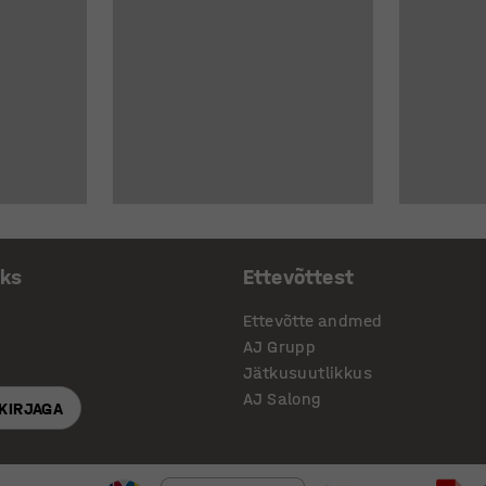
aks
Ettevõttest
Ettevõtte andmed
AJ Grupp
Jätkusuutlikkus
AJ Salong
SKIRJAGA