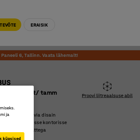
E-R 9-17 tel. 6000 270
info@ajtooted.ee
TEVÕTE
ERAISIK
Võta ühendust
Meie soovitame
Paneeli 6, Tallinn. Vaata lähemalt!
BUS
800 mm, must/ tamm
Proovi liitreaalsuse abil
13516
imiseks.
mi ja
tlik Skandinaavia disain
ane kaasaegsesse kontorisse
ava laminaatkattega
k küpsised