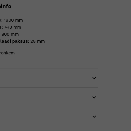
einfo
s
:
1600
mm
s
:
740
mm
:
800
mm
laadi paksus
:
25
mm
 rohkem
aegsesse kontorisse. Tänu oma lihtsusele on
ti kombineeritav erinevate
laminaadiga. Nii valge kui ka musta
aid sõrmejälgi ja plekke.