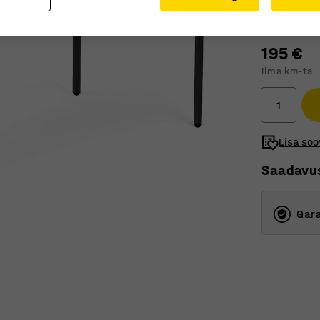
Lauaplaadile
195 €
Ilma km-ta
Lisa soo
Saadavu
Gara