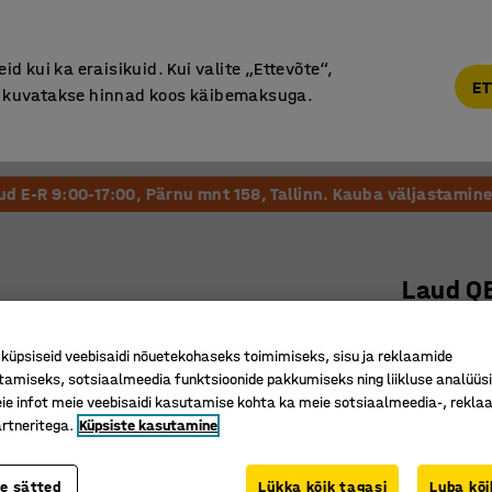
Põhjamaine kvaliteet
d kui ka eraisikuid. Kui valite „Ettevõte“,
ET
“, kuvatakse hinnad koos käibemaksuga.
Vastuvõtt ja Ootesaal
Õueala
Kool ja Lasteaed
tud E-R 9:00-17:00, Pärnu mnt 158, Tallinn. Kauba väljastamine 
Laud Q
1600 x 
üpsiseid veebisaidi nõuetekohaseks toimimiseks, sisu ja reklaamide
Art. nr.
:
16
tamiseks, sotsiaalmeedia funktsioonide pakkumiseks ning liikluse analüüs
e infot meie veebisaidi kasutamise kohta ka meie sotsiaalmeedia-, reklaa
Minimalis
rtneritega.
Küpsiste kasutamine
Suurepär
Vastupid
te sätted
Lükka kõik tagasi
Luba kõi