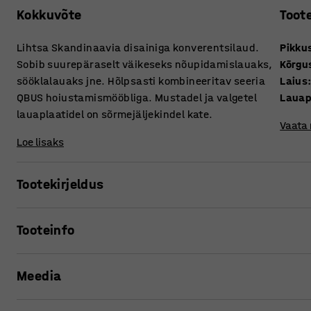
Kokkuvõte
Toot
Lihtsa Skandinaavia disainiga konverentsilaud.
Pikku
Sobib suurepäraselt väikeseks nõupidamislauaks,
Kõrgu
sööklalauaks jne. Hõlpsasti kombineeritav seeria
Laius
QBUS hoiustamismööbliga. Mustadel ja valgetel
Lauap
lauaplaatidel on sõrmejäljekindel kate.
Vaata
Loe lisaks
Tootekirjeldus
Ajatu disainiga konverentsilaud sobib suurepäraselt kaas
Tooteinfo
laud ideaalne lähtepunkt ruumi kujundamisel ning hõlpsas
konverentsitoolidega.
Pikkus
:
1600
mm
Meedia
Kõrgus
:
740
mm
Lauaplaat on kaetud vastupidava ja kergesti puhastatava 
Laius
:
800
mm
laminaadiga kaetud lauaplaadile jääb minimaalselt nähtav