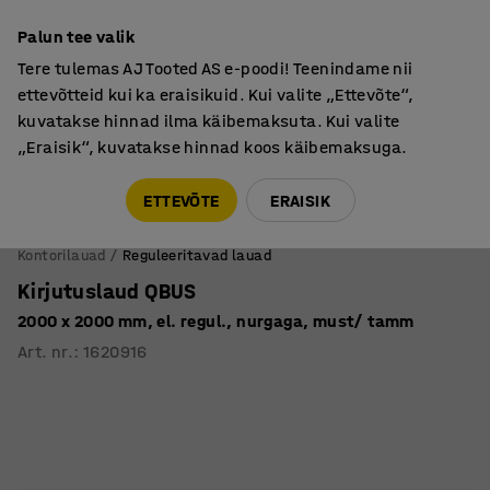
Põhjamaine kvaliteet
Palun tee valik
Tere tulemas AJ Tooted AS e-poodi! Teenindame nii
ettevõtteid kui ka eraisikuid. Kui valite „Ettevõte“,
kuvatakse hinnad ilma käibemaksuta. Kui valite
„Eraisik“, kuvatakse hinnad koos käibemaksuga.
Tule meile külla! AJ Salong on avatud E-R 9:00-17:00,
Pärnu mnt 158, Tallinn. Kauba väljastamine Paneeli
ETTEVÕTE
ERAISIK
6, Tallinn. Vaata lähemalt!
Kontorilauad
Reguleeritavad lauad
Kirjutuslaud QBUS
2000 x 2000 mm, el. regul., nurgaga, must/ tamm
Art. nr.
:
1620916