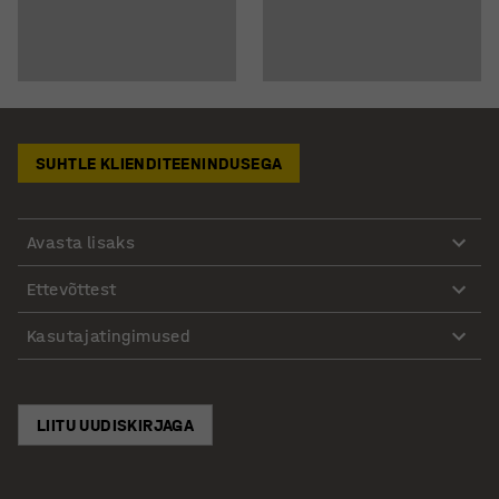
SUHTLE KLIENDITEENINDUSEGA
Avasta lisaks
Ettevõttest
Kasutajatingimused
LIITU UUDISKIRJAGA