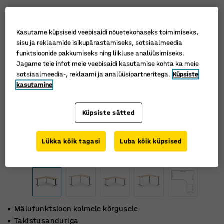
Kasutame küpsiseid veebisaidi nõuetekohaseks toimimiseks,
sisu ja reklaamide isikupärastamiseks, sotsiaalmeedia
funktsioonide pakkumiseks ning liikluse analüüsimiseks.
Jagame teie infot meie veebisaidi kasutamise kohta ka meie
sotsiaalmeedia-, reklaami ja analüüsipartneritega.
Küpsiste
kasutamine
Küpsiste sätted
Lükka kõik tagasi
Luba kõik küpsised
Mälufunktsioon kolmele kõrgusele
Takistusanduriga