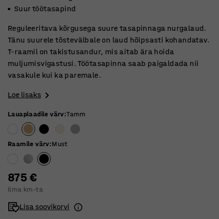
Suur töötasapind
Reguleeritava kõrgusega suure tasapinnaga nurgalaud.
Tänu suurele tõstevälbale on laud hõlpsasti kohandatav.
T-raamil on takistusandur, mis aitab ära hoida
muljumisvigastusi. Töötasapinna saab paigaldada nii
vasakule kui ka paremale.
Loe lisaks
Lauaplaadile värv
:
Tamm
Raamile värv
:
Must
875 €
Ilma km-ta
Lisa soovikorvi