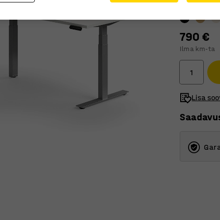
Lauaplaadile
790 €
Ilma km-ta
Lisa soo
Saadavu
Gara