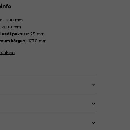
einfo
s
:
1600
mm
:
2000
mm
laadi paksus
:
25
mm
mum kõrgus
:
1270
mm
 rohkem
ga valida, kas soovite töötada istudes või
tõsta tööheaolu ning vähendada pingeid
 asendist kuni kõrgema tööasendini. See