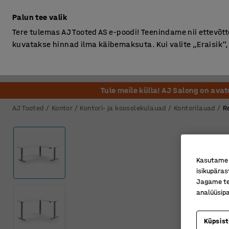
Ilma km-ta
Palun tee valik
Tere tulemas AJ Tooted AS e-poodi! Teenindame nii ettevõttei
kuvatakse hinnad ilma käibemaksuta. Kui valite „Eraisik
Kontor
Ladu ja Tööstus
Riietusruum
Söögituba
Tule meile külla! AJ Salong on ava
AJ Tooted
Kontor
Kontori- ja koosolekulauad
Kontorilauad
R
Kasutame k
isikupäras
Jagame tei
analüüsipa
Küpsis