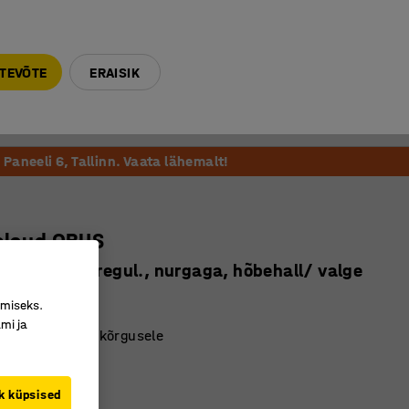
E-R 9-17 tel. 6000 270
info@ajtooted.ee
TEVÕTE
ERAISIK
Võta ühendust
Meie soovitame
Paneeli 6, Tallinn. Vaata lähemalt!
slaud QBUS
000 mm, el. regul., nurgaga, hõbehall/ valge
20823
imiseks.
mi ja
tsioon kolmele kõrgusele
anduriga
tasapind
k küpsised