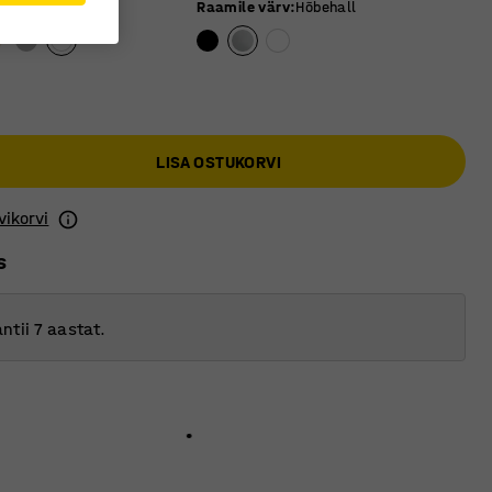
 värv
:
Valge
Raamile värv
:
Hõbehall
LISA OSTUKORVI
vikorvi
s
ntii 7 aastat.