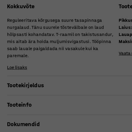
Kokkuvõte
Toot
Reguleeritava kõrgusega suure tasapinnaga
Pikku
nurgalaud. Tänu suurele tõstevälbale on laud
Laius
hõlpsasti kohandatav. T-raamil on takistusandur,
Lauap
mis aitab ära hoida muljumisvigastusi. Tööpinna
Maksi
saab lauale paigaldada nii vasakule kui ka
Vaata
paremale.
Loe lisaks
Tootekirjeldus
Reguleeritava kontorilauaga QBUS saate vaid nupuvajutuse
Tooteinfo
seistes. Regulaarne tööasendi muutmine on lihtsaim viis 
kehas.
Pikkus
:
1600
mm
Dokumendid
Laius
:
2000
mm
Lauaraamil on tavapärasest suurem tõstevälp madalamast