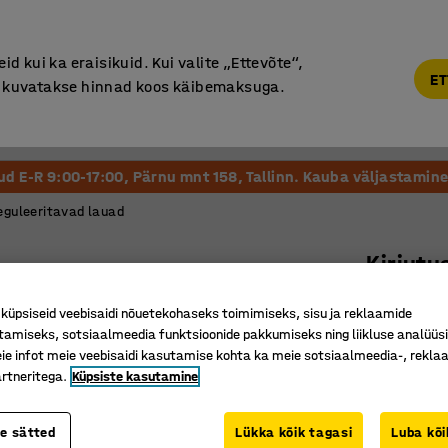
Põhjamaine kvaliteet
d kui ka eraisikuid. Kui valite „Ettevõte“,
ET
“, kuvatakse hinnad koos käibemaksuga.
Vastuvõtt ja Ootesaal
Õueala
Kool ja Lasteaed
tud E-R 9:00-17:00, Pärnu mnt 158, Tallinn. Kauba väljastamine 
eguleeritavad lauad
Kirjutu
1600 x 2
üpsiseid veebisaidi nõuetekohaseks toimimiseks, sisu ja reklaamide
Art. nr.
:
16
tamiseks, sotsiaalmeedia funktsioonide pakkumiseks ning liikluse analüüs
e infot meie veebisaidi kasutamise kohta ka meie sotsiaalmeedia-, reklaa
Mälufunk
rtneritega.
Küpsiste kasutamine
Takistus
Suur töö
te sätted
Lükka kõik tagasi
Luba kõi