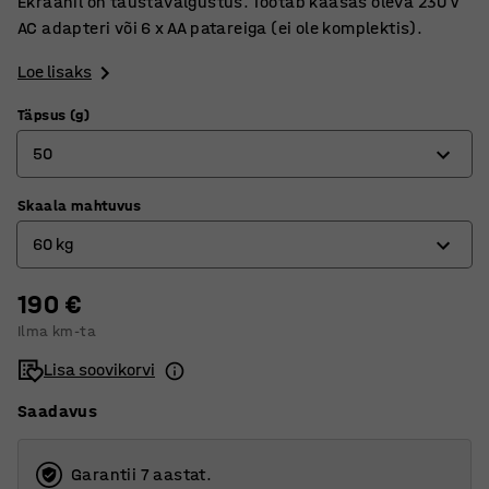
Ekraanil on taustavalgustus. Töötab kaasas oleva 230 V
AC adapteri või 6 x AA patareiga (ei ole komplektis).
Loe lisaks
Täpsus (g)
50
Skaala mahtuvus
20
60 kg
50
100
190 €
150 kg
Ilma km-ta
30 kg
Lisa soovikorvi
60 kg
Saadavus
Garantii 7 aastat.