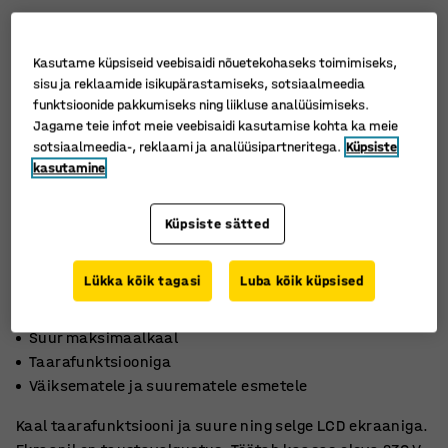
Kasutame küpsiseid veebisaidi nõuetekohaseks toimimiseks,
sisu ja reklaamide isikupärastamiseks, sotsiaalmeedia
funktsioonide pakkumiseks ning liikluse analüüsimiseks.
Jagame teie infot meie veebisaidi kasutamise kohta ka meie
sotsiaalmeedia-, reklaami ja analüüsipartneritega.
Küpsiste
kasutamine
Küpsiste sätted
Lükka kõik tagasi
Luba kõik küpsised
Suur maksimaalkaal
Taarafunktsiooniga
Väiksematele ja suurematele esmetele
Kaal taarafunktsiooni ja suure ning selge LCD ekraaniga.