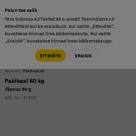
Põhjamaine kvaliteet
Palun tee valik
Tere tulemas AJ Tooted AS e-poodi! Teenindame nii
ettevõtteid kui ka eraisikuid. Kui valite „Ettevõte“,
kuvatakse hinnad ilma käibemaksuta. Kui valite
„Eraisik“, kuvatakse hinnad koos käibemaksuga.
Tule meile külla! AJ Salong on avatud E-R 9:00-17:00,
Pärnu mnt 158, Tallinn. Kauba väljastamine Paneeli
ETTEVÕTE
ERAISIK
6, Tallinn. Vaata lähemalt!
Kaalud
Pakikaalud
Pakikaal 60 kg
Täpsus 50 g
Art. nr.
:
31302