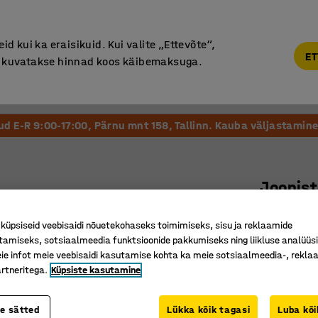
Põhjamaine kvaliteet
d kui ka eraisikuid. Kui valite „Ettevõte“,
ET
“, kuvatakse hinnad koos käibemaksuga.
Vastuvõtt ja Ootesaal
Õueala
Kool ja Lasteaed
tud E-R 9:00-17:00, Pärnu mnt 158, Tallinn. Kauba väljastamine 
Joonis
A1, 5 sah
üpsiseid veebisaidi nõuetekohaseks toimimiseks, sisu ja reklaamide
Art. nr.
:
10
tamiseks, sotsiaalmeedia funktsioonide pakkumiseks ning liikluse analüüs
e infot meie veebisaidi kasutamise kohta ka meie sotsiaalmeedia-, reklaa
Virnasta
rtneritega.
Küpsiste kasutamine
Tõhus jo
Vastupid
te sätted
Lükka kõik tagasi
Luba kõi