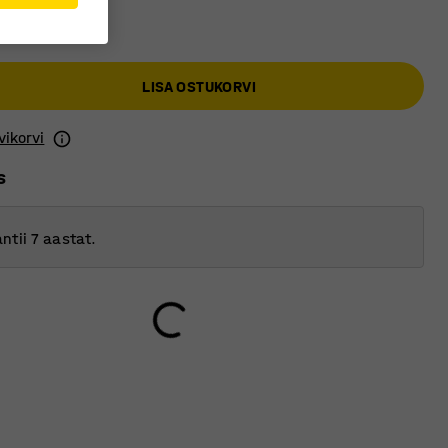
LISA OSTUKORVI
vikorvi
s
ntii 7 aastat.