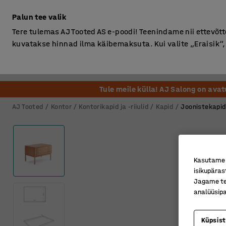
Ilma km-ta
Palun tee valik
Tere tulemas AJ Tooted AS e-poodi! Teenindame nii ettevõttei
kuvatakse hinnad ilma käibemaksuta. Kui valite „Eraisik
Kontor
Ladu ja Tööstus
Riietusruum
Söögituba
Tule meile külla! AJ Salong on ava
AJ Tooted
Kontor
Kontorikapid ja -riiulid
Kapid
Joonistekapid
Kasutame k
isikupäras
Jagame tei
analüüsipa
Küpsis