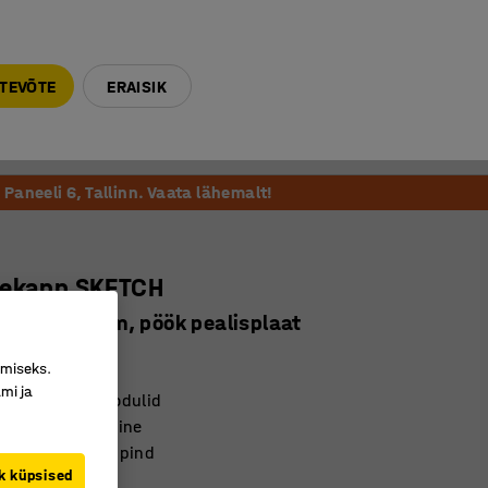
E-R 9-17 tel. 6000 270
info@ajtooted.ee
TEVÕTE
ERAISIK
Võta ühendust
Meie soovitame
Paneeli 6, Tallinn. Vaata lähemalt!
tekapp SKETCH
tlit, jalaraam, pöök pealisplaat
5371
imiseks.
mi ja
tavad sahtlimoodulid
oniste hoiustamine
av laminaadist pind
k küpsised