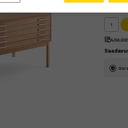
415 €
Ilma km-ta
Lisa soo
Saadavu
Gara