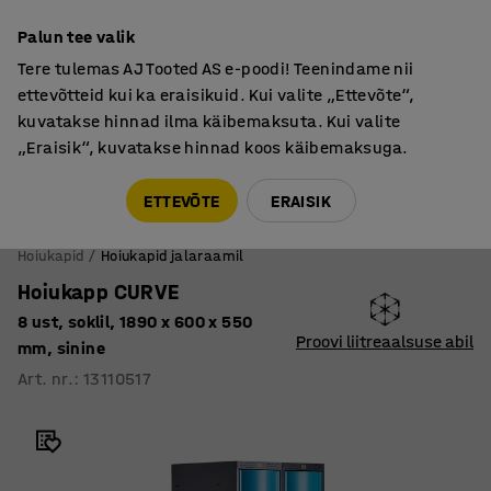
Põhjamaine kvaliteet
Palun tee valik
Tere tulemas AJ Tooted AS e-poodi! Teenindame nii
ettevõtteid kui ka eraisikuid. Kui valite „Ettevõte“,
kuvatakse hinnad ilma käibemaksuta. Kui valite
„Eraisik“, kuvatakse hinnad koos käibemaksuga.
Tule meile külla! AJ Salong on avatud E-R 9:00-17:00,
Pärnu mnt 158, Tallinn. Kauba väljastamine Paneeli
ETTEVÕTE
ERAISIK
6, Tallinn. Vaata lähemalt!
Hoiukapid
Hoiukapid jalaraamil
Hoiukapp CURVE
8 ust, soklil, 1890 x 600 x 550
Proovi liitreaalsuse abil
mm, sinine
Art. nr.
:
13110517