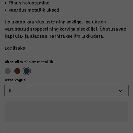
Tõhus hoiustamine
Kaardus metallik uksed
Hoiukapp kaardus uste ning sokliga. Iga uks on
varustatud stopperi ning korviga siseküljel. Õhutusavad
kapi üla- ja alaosas. Tarnitakse ilm lukkudeta.
Loe lisaks
Ukse värv
:
Sinine metallik
Uste kogus
8
8
12
16