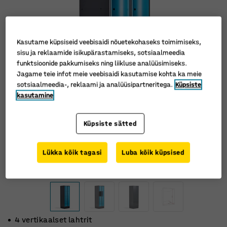
Kasutame küpsiseid veebisaidi nõuetekohaseks toimimiseks,
sisu ja reklaamide isikupärastamiseks, sotsiaalmeedia
funktsioonide pakkumiseks ning liikluse analüüsimiseks.
Jagame teie infot meie veebisaidi kasutamise kohta ka meie
sotsiaalmeedia-, reklaami ja analüüsipartneritega.
Küpsiste
kasutamine
Küpsiste sätted
Lükka kõik tagasi
Luba kõik küpsised
4 vertikaalset lahtrit