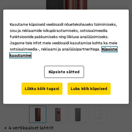
Kasutame küpsiseid veebisaidi nõuetekohaseks toimimiseks,
sisu ja reklaamide isikupärastamiseks, sotsiaalmeedia
funktsioonide pakkumiseks ning liikluse analüüsimiseks.
Jagame teie infot meie veebisaidi kasutamise kohta ka meie
sotsiaalmeedia-, reklaami ja analüüsipartneritega.
Küpsiste
kasutamine
Küpsiste sätted
Lükka kõik tagasi
Luba kõik küpsised
4 vertikaalset lahtrit