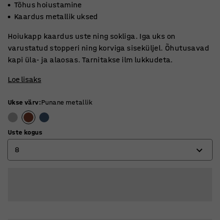
Tõhus hoiustamine
Kaardus metallik uksed
Hoiukapp kaardus uste ning sokliga. Iga uks on
varustatud stopperi ning korviga siseküljel. Õhutusavad
kapi üla- ja alaosas. Tarnitakse ilm lukkudeta.
Loe lisaks
Ukse värv
:
Punane metallik
Uste kogus
8
8
12
16