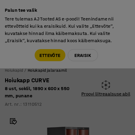
Põhjamaine kvaliteet
Palun tee valik
Tere tulemas AJ Tooted AS e-poodi! Teenindame nii
ettevõtteid kui ka eraisikuid. Kui valite „Ettevõte“,
kuvatakse hinnad ilma käibemaksuta. Kui valite
„Eraisik“, kuvatakse hinnad koos käibemaksuga.
Tule meile külla! AJ Salong on avatud E-R 9:00-17:00,
Pärnu mnt 158, Tallinn. Kauba väljastamine Paneeli
ETTEVÕTE
ERAISIK
6, Tallinn. Vaata lähemalt!
Hoiukapid
Hoiukapid jalaraamil
Hoiukapp CURVE
8 ust, soklil, 1890 x 600 x 550
Proovi liitreaalsuse abil
mm, punane
Art. nr.
:
13110512