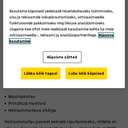
Kasutame küpsiseid veebisaidi nõuetekohaseks toimimiseks,
sisu ja reklaamide isikupärastamiseks, sotsiaalmeedia
funktsioonide pakkumiseks ning liikluse analüüsimiseks.
Jagame teie infot meie veebisaidi kasutamise kohta ka meie
sotsiaalmeedia-, reklaami ja analüüsipartneritega.
Küpsiste
kasutamine
Küpsiste sätted
Lükka kõik tagasi
Luba kõik küpsised
Masinpestav
Prinditud motiivid
Helisummutava vildiga
Helisummutav paneel seinale riputamiseks, millele on