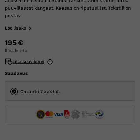
allossa õmmeldud metallist raskus. Valmistatud 100%
puuvillasest kangast. Kaasas on riputusliist. Tekstiil on
pestav.
Loe lisaks
195 €
Ilma km-ta
Lisa soovikorvi
Saadavus
Garantii 7 aastat.