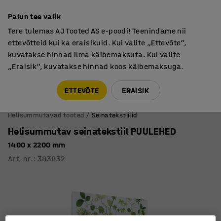
Põhjamaine kvaliteet
Palun tee valik
Tere tulemas AJ Tooted AS e-poodi! Teenindame nii
ettevõtteid kui ka eraisikuid. Kui valite „Ettevõte“,
kuvatakse hinnad ilma käibemaksuta. Kui valite
„Eraisik“, kuvatakse hinnad koos käibemaksuga.
Tule meile külla! AJ Salong on avatud E-R 9:00-17:00,
Pärnu mnt 158, Tallinn. Kauba väljastamine Paneeli
ETTEVÕTE
ERAISIK
6, Tallinn. Vaata lähemalt!
Helisummutavad tooted
Seinatekstiilid
Helisummutav seinatekstiil PUULEHED
1400 x 2200 mm
Art. nr.
:
383832