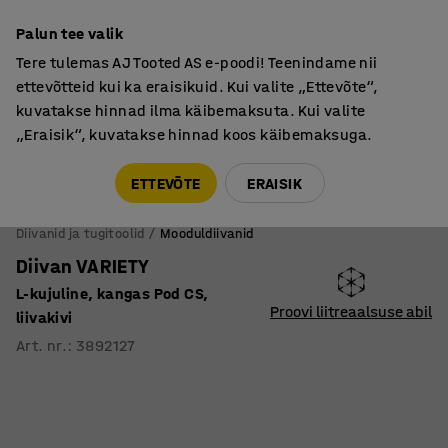
Põhjamaine kvaliteet
Palun tee valik
Tere tulemas AJ Tooted AS e-poodi! Teenindame nii
ettevõtteid kui ka eraisikuid. Kui valite „Ettevõte“,
kuvatakse hinnad ilma käibemaksuta. Kui valite
„Eraisik“, kuvatakse hinnad koos käibemaksuga.
Tule meile külla! AJ Salong on avatud E-R 9:00-17:00,
Pärnu mnt 158, Tallinn. Kauba väljastamine Paneeli
ETTEVÕTE
ERAISIK
6, Tallinn. Vaata lähemalt!
Diivanid ja tugitoolid
Mooduldiivanid
Diivan VARIETY
L-kujuline, kangas Pod CS,
Proovi liitreaalsuse abil
liivakivi
Art. nr.
:
3892127