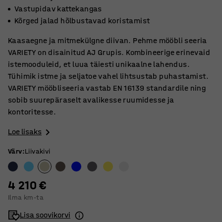
Vastupidav kattekangas
Kõrged jalad hõlbustavad koristamist
Kaasaegne ja mitmekülgne diivan. Pehme mööbli seeria
VARIETY on disainitud AJ Grupis. Kombineerige erinevaid
istemooduleid, et luua täiesti unikaalne lahendus.
Tühimik istme ja seljatoe vahel lihtsustab puhastamist.
VARIETY mööbliseeria vastab EN 16139 standardile ning
sobib suurepäraselt avalikesse ruumidesse ja
kontoritesse.
Loe lisaks
Värv
:
Liivakivi
4 210 €
Ilma km-ta
Lisa soovikorvi