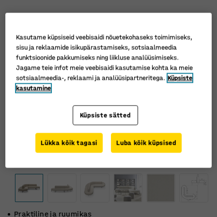
Kasutame küpsiseid veebisaidi nõuetekohaseks toimimiseks,
sisu ja reklaamide isikupärastamiseks, sotsiaalmeedia
funktsioonide pakkumiseks ning liikluse analüüsimiseks.
Jagame teie infot meie veebisaidi kasutamise kohta ka meie
sotsiaalmeedia-, reklaami ja analüüsipartneritega.
Küpsiste
kasutamine
Küpsiste sätted
Lükka kõik tagasi
Luba kõik küpsised
Praktiline ja ruumikas