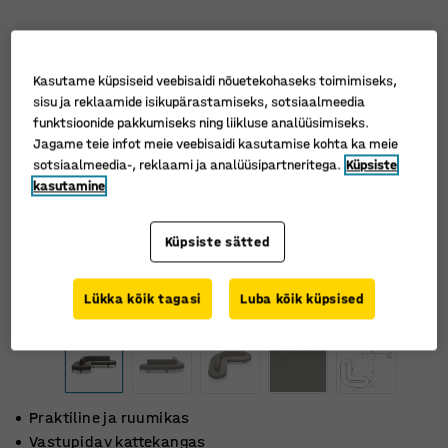
Kasutame küpsiseid veebisaidi nõuetekohaseks toimimiseks,
sisu ja reklaamide isikupärastamiseks, sotsiaalmeedia
funktsioonide pakkumiseks ning liikluse analüüsimiseks.
Jagame teie infot meie veebisaidi kasutamise kohta ka meie
sotsiaalmeedia-, reklaami ja analüüsipartneritega.
Küpsiste
kasutamine
Küpsiste sätted
Lükka kõik tagasi
Luba kõik küpsised
Praktiline ja ruumikas
Vastupidav kattekangas