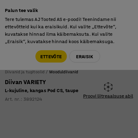
Põhjamaine kvaliteet
Palun tee valik
Tere tulemas AJ Tooted AS e-poodi! Teenindame nii
ettevõtteid kui ka eraisikuid. Kui valite „Ettevõte“,
kuvatakse hinnad ilma käibemaksuta. Kui valite
„Eraisik“, kuvatakse hinnad koos käibemaksuga.
Tule meile külla! AJ Salong on avatud E-R 9:00-17:00,
Pärnu mnt 158, Tallinn. Kauba väljastamine Paneeli
ETTEVÕTE
ERAISIK
6, Tallinn. Vaata lähemalt!
Diivanid ja tugitoolid
Mooduldiivanid
Diivan VARIETY
L-kujuline, kangas Pod CS, taupe
Proovi liitreaalsuse abil
Art. nr.
:
3892124