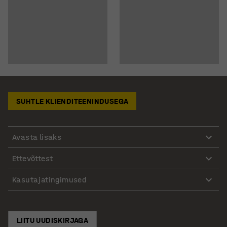
SUHTLE KLIENDITEENINDUSEGA
Avasta lisaks
Ettevõttest
Kasutajatingimused
LIITU UUDISKIRJAGA