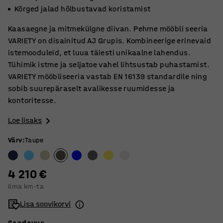
Kõrged jalad hõlbustavad koristamist
Kaasaegne ja mitmekülgne diivan. Pehme mööbli seeria
VARIETY on disainitud AJ Grupis. Kombineerige erinevaid
istemooduleid, et luua täiesti unikaalne lahendus.
Tühimik istme ja seljatoe vahel lihtsustab puhastamist.
VARIETY mööbliseeria vastab EN 16139 standardile ning
sobib suurepäraselt avalikesse ruumidesse ja
kontoritesse.
Loe lisaks
Värv
:
Taupe
4 210 €
Ilma km-ta
Lisa soovikorvi
Saadavus