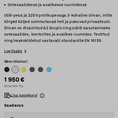
Ootesaalidesse ja avalikesse ruumidesse
USB-pesa ja 220 V pistikupesaga 3-kohaline diivan, mille
kõrged küljed summutavad heli ja pakuvad privaatsust.
Diivan on disainitud AJ Grupis ning sobib kasutamiseks
ootesaalides, kontorites ja avalikes ruumides. Testitud
ning heakskiidetud vastavalt standardile EN 16139.
Loe lisaks
Värv
:
Hõbehall
1 950 €
Ilma km-ta
Lisa soovikorvi
Saadavus