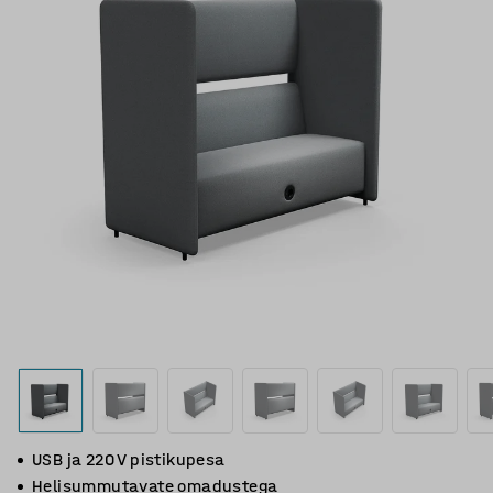
USB ja 220 V pistikupesa
Helisummutavate omadustega