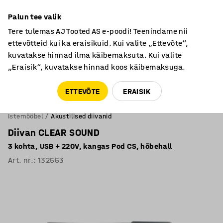
Põhjamaine kvaliteet
Palun tee valik
Garantii vähemalt 7 aastat
Tere tulemas AJ Tooted AS e-poodi! Teenindame nii
ettevõtteid kui ka eraisikuid. Kui valite „Ettevõte“,
kuvatakse hinnad ilma käibemaksuta. Kui valite
„Eraisik“, kuvatakse hinnad koos käibemaksuga.
Tule meile külla! AJ Salong on avatud E-R 9:00-17:00,
Pärnu mnt 158, Tallinn. Kauba väljastamine Paneeli
ETTEVÕTE
ERAISIK
6, Tallinn. Vaata lähemalt!
Istemööbel
Akustilised diivanid
Diivan CLEAR SOUND
3 kohta, USB + 220V, kangas Pod CS, hõbehall
Art. nr.
:
132553