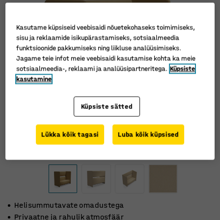
Kasutame küpsiseid veebisaidi nõuetekohaseks toimimiseks,
sisu ja reklaamide isikupärastamiseks, sotsiaalmeedia
funktsioonide pakkumiseks ning liikluse analüüsimiseks.
Jagame teie infot meie veebisaidi kasutamise kohta ka meie
sotsiaalmeedia-, reklaami ja analüüsipartneritega.
Küpsiste
kasutamine
Küpsiste sätted
Lükka kõik tagasi
Luba kõik küpsised
Helisummutavate omadustega
Privaatne ja rahulik atmosfäär