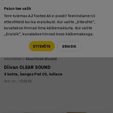
Põhjamaine kvaliteet
Palun tee valik
Tere tulemas AJ Tooted AS e-poodi! Teenindame nii
ettevõtteid kui ka eraisikuid. Kui valite „Ettevõte“,
kuvatakse hinnad ilma käibemaksuta. Kui valite
„Eraisik“, kuvatakse hinnad koos käibemaksuga.
Tule meile külla! AJ Salong on avatud E-R 9:00-17:00,
Pärnu mnt 158, Tallinn. Kauba väljastamine Paneeli
ETTEVÕTE
ERAISIK
6, Tallinn. Vaata lähemalt!
Istemööbel
Akustilised diivanid
Diivan CLEAR SOUND
3 kohta, kangas Pod CS, kollane
Art. nr.
:
132516