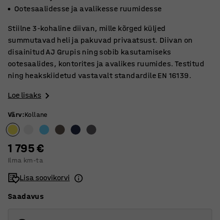
Ootesaalidesse ja avalikesse ruumidesse
Stiilne 3-kohaline diivan, mille kõrged küljed
summutavad heli ja pakuvad privaatsust. Diivan on
disainitud AJ Grupis ning sobib kasutamiseks
ootesaalides, kontorites ja avalikes ruumides. Testitud
ning heakskiidetud vastavalt standardile EN 16139.
Loe lisaks
Värv
:
Kollane
1 795 €
Ilma km-ta
Lisa soovikorvi
Saadavus