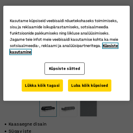
Kasutame küpsiseid veebisaidi nõuetekohaseks toimimiseks,
sisu ja reklaamide isikupärastamiseks, sotsiaalmeedia
funktsioonide pakkumiseks ning liikluse analüüsimiseks.
Jagame teie infot meie veebisaidi kasutamise kohta ka meie
sotsiaalmeedia-, reklaami ja analüüsipartneritega.
Küpsiste
kasutamine
Küpsiste sätted
Lükka kõik tagasi
Luba kõik küpsised
Kaasaegne disain
Sügav iste