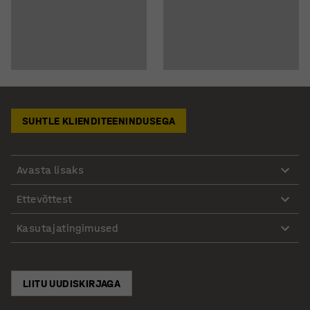
SUHTLE KLIENDITEENINDUSEGA
Avasta lisaks
Ettevõttest
Kasutajatingimused
LIITU UUDISKIRJAGA