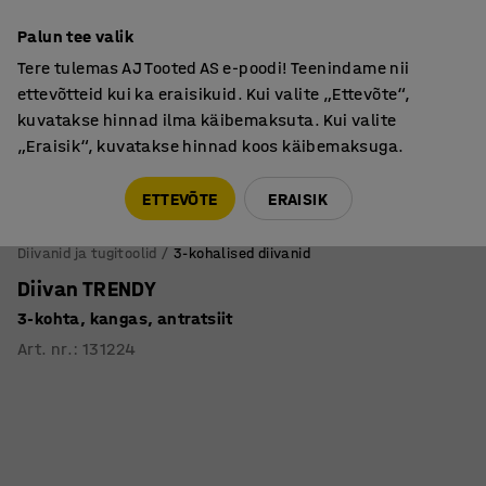
Põhjamaine kvaliteet
Palun tee valik
Tere tulemas AJ Tooted AS e-poodi! Teenindame nii
ettevõtteid kui ka eraisikuid. Kui valite „Ettevõte“,
kuvatakse hinnad ilma käibemaksuta. Kui valite
„Eraisik“, kuvatakse hinnad koos käibemaksuga.
Tule meile külla! AJ Salong on avatud E-R 9:00-17:00,
Pärnu mnt 158, Tallinn. Kauba väljastamine Paneeli
ETTEVÕTE
ERAISIK
6, Tallinn. Vaata lähemalt!
Diivanid ja tugitoolid
3-kohalised diivanid
Diivan TRENDY
3-kohta, kangas, antratsiit
Art. nr.
:
131224