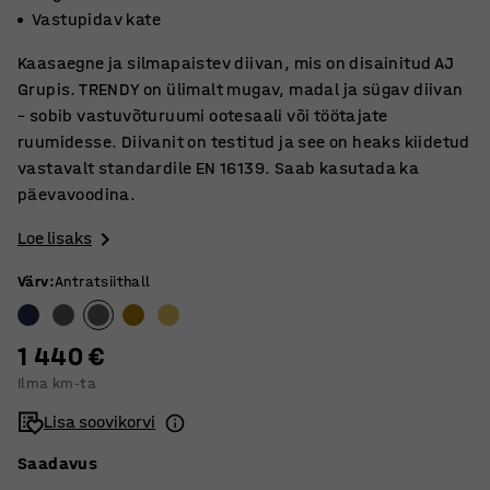
Vastupidav kate
Kaasaegne ja silmapaistev diivan, mis on disainitud AJ
Grupis. TRENDY on ülimalt mugav, madal ja sügav diivan
– sobib vastuvõturuumi ootesaali või töötajate
ruumidesse. Diivanit on testitud ja see on heaks kiidetud
vastavalt standardile EN 16139. Saab kasutada ka
päevavoodina.
Loe lisaks
Värv
:
Antratsiithall
1 440 €
Ilma km-ta
Lisa soovikorvi
Saadavus