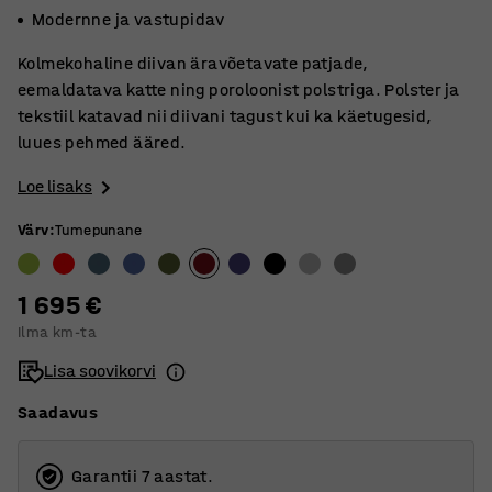
Modernne ja vastupidav
Kolmekohaline diivan äravõetavate patjade,
eemaldatava katte ning poroloonist polstriga. Polster ja
tekstiil katavad nii diivani tagust kui ka käetugesid,
luues pehmed ääred.
Loe lisaks
Värv
:
Tumepunane
1 695 €
Ilma km-ta
Lisa soovikorvi
Saadavus
Garantii 7 aastat.