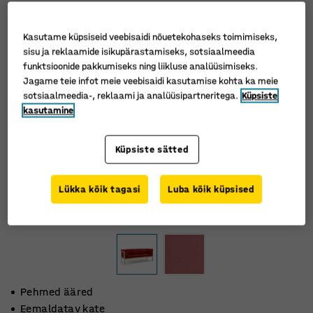
Kasutame küpsiseid veebisaidi nõuetekohaseks toimimiseks,
sisu ja reklaamide isikupärastamiseks, sotsiaalmeedia
funktsioonide pakkumiseks ning liikluse analüüsimiseks.
Jagame teie infot meie veebisaidi kasutamise kohta ka meie
sotsiaalmeedia-, reklaami ja analüüsipartneritega.
Küpsiste
kasutamine
Küpsiste sätted
Lükka kõik tagasi
Luba kõik küpsised
Pehmed ääred
Eemaldatav kate