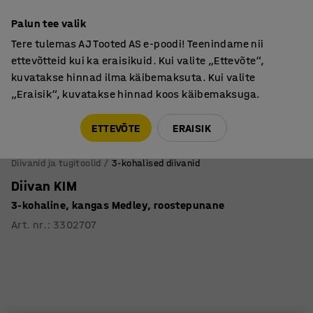
Põhjamaine kvaliteet
Palun tee valik
Tere tulemas AJ Tooted AS e-poodi! Teenindame nii
ettevõtteid kui ka eraisikuid. Kui valite „Ettevõte“,
kuvatakse hinnad ilma käibemaksuta. Kui valite
„Eraisik“, kuvatakse hinnad koos käibemaksuga.
Tule meile külla! AJ Salong on avatud E-R 9:00-17:00,
Pärnu mnt 158, Tallinn. Kauba väljastamine Paneeli
ETTEVÕTE
ERAISIK
6, Tallinn. Vaata lähemalt!
Diivanid ja tugitoolid
3-kohalised diivanid
Diivan KIM
3-kohaline, kangas Medley, roostepunane
Art. nr.
:
3302707