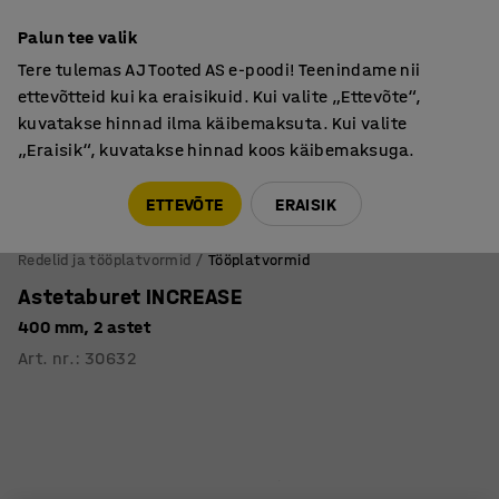
Põhjamaine kvaliteet
Palun tee valik
Tere tulemas AJ Tooted AS e-poodi! Teenindame nii
ettevõtteid kui ka eraisikuid. Kui valite „Ettevõte“,
kuvatakse hinnad ilma käibemaksuta. Kui valite
„Eraisik“, kuvatakse hinnad koos käibemaksuga.
Tule meile külla! AJ Salong on avatud E-R 9:00-17:00,
Pärnu mnt 158, Tallinn. Kauba väljastamine Paneeli
ETTEVÕTE
ERAISIK
6, Tallinn. Vaata lähemalt!
Redelid ja tööplatvormid
Tööplatvormid
Astetaburet INCREASE
400 mm, 2 astet
Art. nr.
:
30632