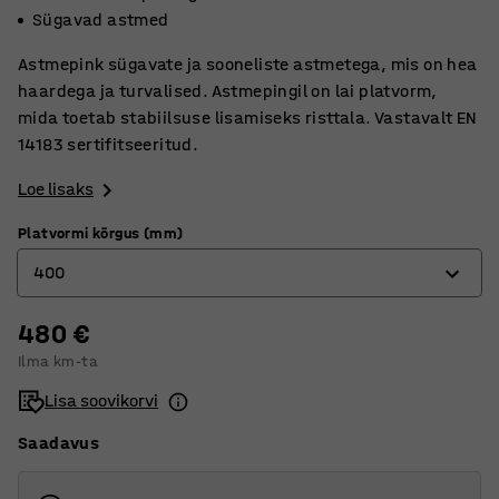
Sügavad astmed
Astmepink sügavate ja sooneliste astmetega, mis on hea
haardega ja turvalised. Astmepingil on lai platvorm,
mida toetab stabiilsuse lisamiseks risttala. Vastavalt EN
14183 sertifitseeritud.
Loe lisaks
Platvormi kõrgus (mm)
400
480 €
200
Ilma km-ta
400
Lisa soovikorvi
600
Saadavus
800