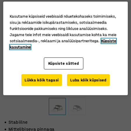
Kasutame küpsiseid veebisaidi nõuetekohaseks toimimiseks,
sisu ja reklaamide isikupärastamiseks, sotsiaalmeedia
funktsioonide pakkumiseks ning liikluse analüüsimiseks.
Jagame teie infot meie veebisaidi kasutamise kohta ka meie
sotsiaalmeedia-, reklaami ja analüüsipartneritega.
Küpsiste
kasutamine
Küpsiste sätted
Lükka kõik tagasi
Luba kõik küpsised
Stabiilne
Mittelibiseva pinnaga