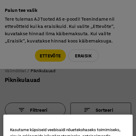
Põhjamaine kvaliteet
Palun tee valik
Tere tulemas AJ Tooted AS e-poodi! Teenindame nii
ettevõtteid kui ka eraisikuid. Kui valite „Ettevõte“,
kuvatakse hinnad ilma käibemaksuta. Kui valite
„Eraisik“, kuvatakse hinnad koos käibemaksuga.
Tule meile külla! AJ Salong on avatud E-R 9:00-17:00,
Pärnu mnt 158, Tallinn. Kauba väljastamine Paneeli
ETTEVÕTE
ERAISIK
6, Tallinn. Vaata lähemalt!
Välimööbel
Piknikulauad
Piknikulauad
Filtreeri
Sorteeri
6 toodet
Kasutame küpsiseid veebisaidi nõuetekohaseks toimimiseks,