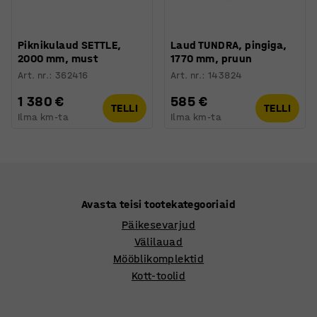
Piknikulaud SETTLE,
Laud TUNDRA, pingiga,
2000 mm, must
1770 mm, pruun
Art. nr.
:
362416
Art. nr.
:
143824
1 380 €
585 €
TELLI
TELLI
Ilma km-ta
Ilma km-ta
Avasta teisi tootekategooriaid
Päikesevarjud
Välilauad
Mööblikomplektid
Kott-toolid