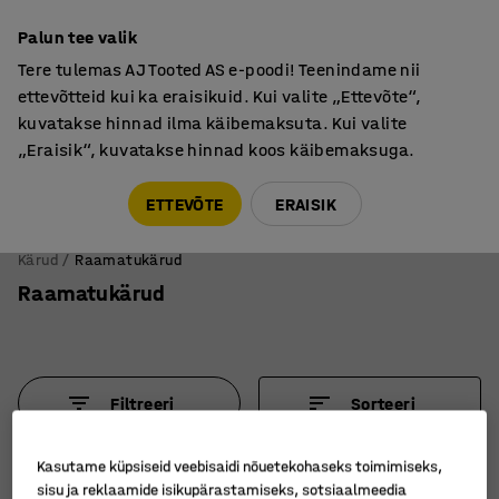
Põhjamaine kvaliteet
Palun tee valik
Tere tulemas AJ Tooted AS e-poodi! Teenindame nii
ettevõtteid kui ka eraisikuid. Kui valite „Ettevõte“,
kuvatakse hinnad ilma käibemaksuta. Kui valite
„Eraisik“, kuvatakse hinnad koos käibemaksuga.
Tule meile külla! AJ Salong on avatud E-R 9:00-17:00,
Pärnu mnt 158, Tallinn. Kauba väljastamine Paneeli
ETTEVÕTE
ERAISIK
6, Tallinn. Vaata lähemalt!
Kärud
Raamatukärud
Raamatukärud
Filtreeri
Sorteeri
6 toodet
Kasutame küpsiseid veebisaidi nõuetekohaseks toimimiseks,
sisu ja reklaamide isikupärastamiseks, sotsiaalmeedia