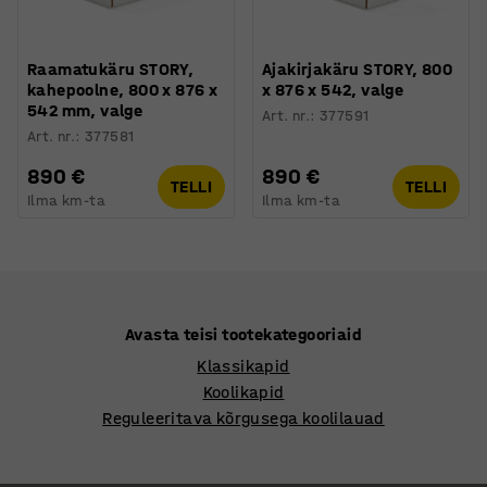
Raamatukäru STORY,
Ajakirjakäru STORY, 800
kahepoolne, 800 x 876 x
x 876 x 542, valge
542 mm, valge
Art. nr.
:
377591
Art. nr.
:
377581
890 €
890 €
TELLI
TELLI
Ilma km-ta
Ilma km-ta
Avasta teisi tootekategooriaid
Klassikapid
Koolikapid
Reguleeritava kõrgusega koolilauad