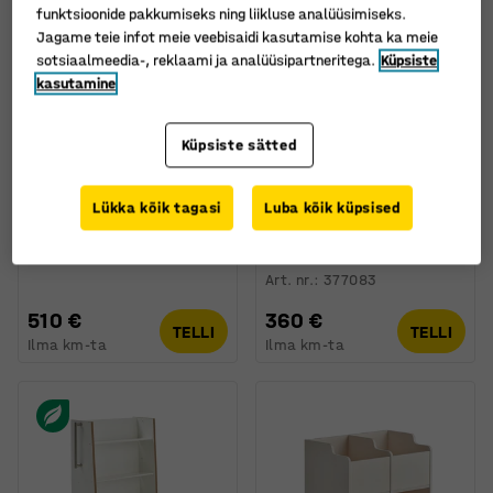
funktsioonide pakkumiseks ning liikluse analüüsimiseks.
Jagame teie infot meie veebisaidi kasutamise kohta ka meie
sotsiaalmeedia-, reklaami ja analüüsipartneritega.
Küpsiste
kasutamine
Küpsiste sätted
Lükka kõik tagasi
Luba kõik küpsised
Raamatukäru KARIN
Raamatukäru LIBER,
valge
Art. nr.
:
392023
Art. nr.
:
377083
510 €
360 €
TELLI
TELLI
Ilma km-ta
Ilma km-ta