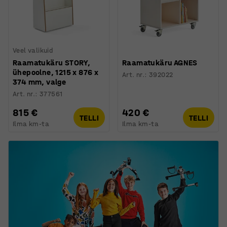
Veel valikuid
Raamatukäru STORY,
Raamatukäru AGNES
ühepoolne, 1215 x 876 x
Art. nr.
:
392022
374 mm, valge
Art. nr.
:
377561
815 €
420 €
TELLI
TELLI
Ilma km-ta
Ilma km-ta