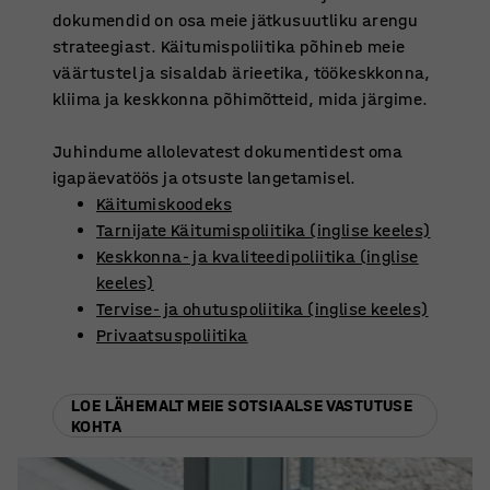
dokumendid on osa meie jätkusuutliku arengu
strateegiast. Käitumispoliitika põhineb meie
väärtustel ja sisaldab ärieetika, töökeskkonna,
kliima ja keskkonna põhimõtteid, mida järgime.
Juhindume allolevatest dokumentidest oma
igapäevatöös ja otsuste langetamisel.
Käitumiskoodeks
Tarnijate Käitumispoliitika (inglise keeles)
Keskkonna- ja kvaliteedipoliitika (inglise
keeles)
Tervise- ja ohutuspoliitika (inglise keeles)
Privaatsuspoliitika
LOE LÄHEMALT MEIE SOTSIAALSE VASTUTUSE
KOHTA