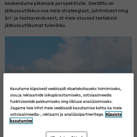
keskendume pikemale perspektiivile. Seetõttu on
jätkusuutlikkus osa meie strateegiast, juhtimisest ning
äri- ja tootearendusest, et meie otsused toetaksid
jätkusuutlikumat tulevikku.
Kasutame küpsiseid veebisaidi nõuetekohaseks toimimiseks,
sisu ja reklaamide isikupärastamiseks, sotsiaalmeedia
funktsioonide pakkumiseks ning liikluse analüüsimiseks.
Jagame teie infot meie veebisaidi kasutamise kohta ka meie
sotsiaalmeedia-, reklaami ja analüüsipartneritega.
Küpsiste
kasutamine