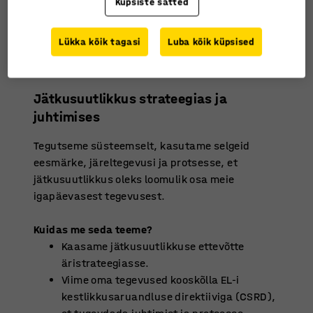
Küpsiste sätted
Lükka kõik tagasi
Luba kõik küpsised
Jätkusuutlikkus strateegias ja
juhtimises
Tegutseme süsteemselt, kasutame selgeid
eesmärke, järeltegevusi ja protsesse, et
jätkusuutlikkus oleks loomulik osa meie
igapäevasest tegevusest.
Kuidas me seda teeme?
Kaasame jätkusuutlikkuse ettevõtte
äristrateegiasse.
Viime oma tegevused kooskõlla EL-i
kestlikkusaruandluse direktiiviga (CSRD),