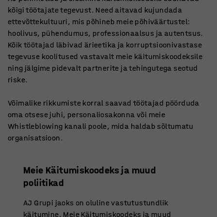
kõigi töötajate tegevust. Need aitavad kujundada
ettevõttekultuuri, mis põhineb meie põhiväärtustel:
hoolivus, pühendumus, professionaalsus ja autentsus.
Kõik töötajad läbivad ärieetika ja korruptsioonivastase
tegevuse koolitused vastavalt meie käitumiskoodeksile
ning jälgime pidevalt partnerite ja tehingutega seotud
riske.
Võimalike rikkumiste korral saavad töötajad pöörduda
oma otsese juhi, personaliosakonna või meie
Whistleblowing kanali poole, mida haldab sõltumatu
organisatsioon.
Meie Käitumiskoodeks ja muud
poliitikad
AJ Grupi jaoks on oluline vastutustundlik
käitumine. Meie Käitumiskoodeks ja muud