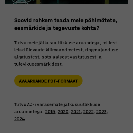
Soovid rohkem teada meie põhimõtete,
eesmärkide ja tegevuste kohta?
Tutvu meie jätkusuutlikkuse aruandega, millest
leiad ülevaate kliimaandmetest, ringmajanduse
algatustest, sotsiaalsest vastutusest ja
tulevikueesmärkidest.
AVA ARUANDE PDF-FORMAAT
Tutvu AJ-i varasemate jätkusuutlikkuse
aruannetega:
2019
,
2020
,
2021
,
2022
,
2023
,
2024