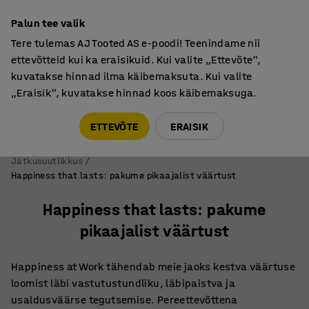
Põhjamaine kvaliteet
Palun tee valik
Tere tulemas AJ Tooted AS e-poodi! Teenindame nii
ettevõtteid kui ka eraisikuid. Kui valite „Ettevõte“,
kuvatakse hinnad ilma käibemaksuta. Kui valite
„Eraisik“, kuvatakse hinnad koos käibemaksuga.
Tule meile külla! AJ Salong on avatud E-R 9:00-17:00,
Pärnu mnt 158, Tallinn. Kauba väljastamine Paneeli
ETTEVÕTE
ERAISIK
6, Tallinn. Vaata lähemalt!
Jätkusuutlikkus
Happiness that lasts: pakume pikaajalist väärtust
Happiness that lasts: pakume
pikaajalist väärtust
Happiness at Work tähendab meie jaoks kestva väärtuse
loomist läbi vastutustundliku, läbipaistva ja
usaldusväärse tegutsemise. Pereettevõttena