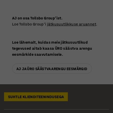
AJ on osa Tollsbo Group’ist.
Loe Tollsbo Group’i
jätkusuutlikkuse aruannet
.
Loe lähemalt, kuidas meie jätkusuutlikud
tegevused aitab kaasa ÜRO säästva arengu
eesmärkide saavutamisele.
AJ JA ÜRO SÄÄSTVA ARENGU EESMÄRGID
SUHTLE KLIENDITEENINDUSEGA