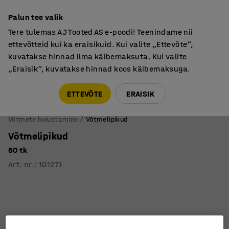
Põhjamaine kvaliteet
Palun tee valik
Tere tulemas AJ Tooted AS e-poodi! Teenindame nii
ettevõtteid kui ka eraisikuid. Kui valite „Ettevõte“,
kuvatakse hinnad ilma käibemaksuta. Kui valite
„Eraisik“, kuvatakse hinnad koos käibemaksuga.
Tule meile külla! AJ Salong on avatud E-R 9:00-17:00,
Pärnu mnt 158, Tallinn. Kauba väljastamine Paneeli
ETTEVÕTE
ERAISIK
6, Tallinn. Vaata lähemalt!
Võtmete hoiustamine
Võtmelipikud
Võtmelipikud
50 tk
Art. nr.
:
101271