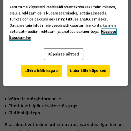
Kasutame küpsiseid veebisaidi nõuetekohaseks toimimiseks,
sisu ja reklaamide isikupärastamiseks, sotsiaalmeedia
funktsioonide pakkumiseks ning liikluse analüüsimiseks.
Jagame teie infot meie veebisaidi kasutamise kohta ka meie
sotsiaalmeedia-, reklaami ja analüüsipartneritega.
Küpsiste
kasutamine
Küpsiste sätted
Lükka kõik tagasi
Luba kõik küpsised
Võtmete märgistamiseks
Plastikust lipikud võtmerõngaga
Sildihoidjatega
Plastikust võtmelipikud erinevates värvides. Igal lipikul