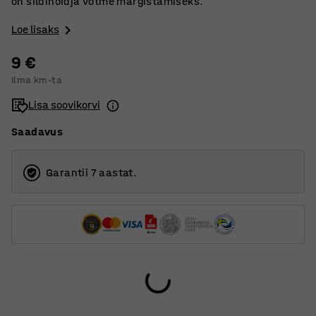
on sildihoidja võtme märgistamiseks.
Loe lisaks
9 €
Ilma km-ta
Lisa soovikorvi
Saadavus
Garantii 7 aastat.