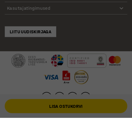
Kasutajatingimused
LIITU UUDISKIRJAGA
LISA OSTUKORVI