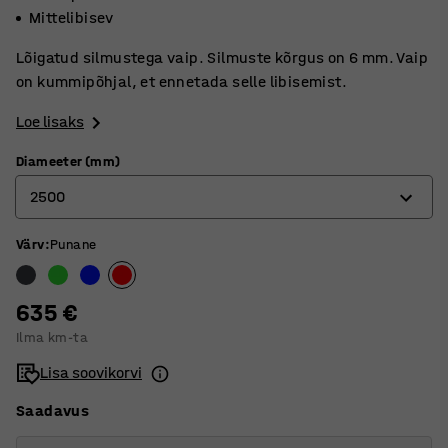
Mittelibisev
Lõigatud silmustega vaip. Silmuste kõrgus on 6 mm. Vaip
on kummipõhjal, et ennetada selle libisemist.
Loe lisaks
Diameeter (mm)
2500
Värv
:
Punane
1500
2000
635 €
2500
Ilma km-ta
3000
Lisa soovikorvi
4000
Saadavus