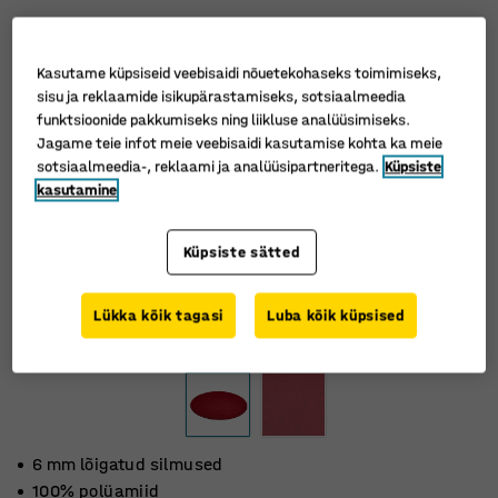
Kasutame küpsiseid veebisaidi nõuetekohaseks toimimiseks,
sisu ja reklaamide isikupärastamiseks, sotsiaalmeedia
funktsioonide pakkumiseks ning liikluse analüüsimiseks.
Jagame teie infot meie veebisaidi kasutamise kohta ka meie
sotsiaalmeedia-, reklaami ja analüüsipartneritega.
Küpsiste
kasutamine
Küpsiste sätted
Lükka kõik tagasi
Luba kõik küpsised
6 mm lõigatud silmused
100% polüamiid