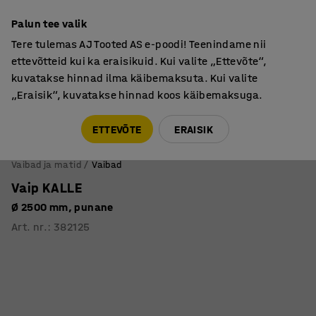
Põhjamaine kvaliteet
Palun tee valik
Tere tulemas AJ Tooted AS e-poodi! Teenindame nii
ettevõtteid kui ka eraisikuid. Kui valite „Ettevõte“,
kuvatakse hinnad ilma käibemaksuta. Kui valite
„Eraisik“, kuvatakse hinnad koos käibemaksuga.
Tule meile külla! AJ Salong on avatud E-R 9:00-17:00,
Pärnu mnt 158, Tallinn. Kauba väljastamine Paneeli
ETTEVÕTE
ERAISIK
6, Tallinn. Vaata lähemalt!
Vaibad ja matid
Vaibad
Vaip KALLE
Ø 2500 mm, punane
Art. nr.
:
382125