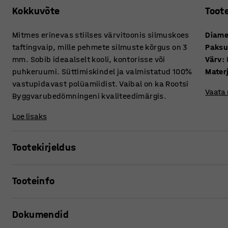
Kokkuvõte
Toot
Mitmes erinevas stiilses värvitoonis silmuskoes
Diame
taftingvaip, mille pehmete silmuste kõrgus on 3
Paksu
mm. Sobib ideaalselt kooli, kontorisse või
Värv
:
puhkeruumi. Süttimiskindel ja valmistatud 100%
Mater
vastupidavast polüamiidist. Vaibal on ka Rootsi
Vaata
Byggvarubedömningeni kvaliteedimärgis.
Loe lisaks
Tootekirjeldus
Klassikaline vaip, mis oma praktilisuse tõttu sobib erin
Tooteinfo
polüamiidist, mis on tugev ja kulumiskindel sünteetiline m
käidavusega kohtadesse, nagu kool, ooteruum või kontor. V
Diameeter
:
3500
mm
klassifikatsioonile Cfl-S1, ning omab Rootsi Byggvarubed
Dokumendid
Paksus
:
7,5
mm
keskkonnahinnang) taset BVD 3.