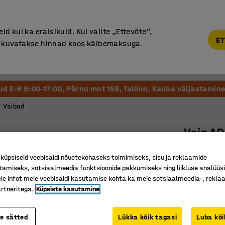
Põhjamaine kvaliteet
Garantii vähemalt 7 aastat
d kui ka eraisikuid. Kui valite „Ettevõte“,
ET
“, kuvatakse hinnad koos käibemaksuga.
Vastuvõtt ja Ootesaal
Õueala
Kool ja Lasteaed
tud E-R 9:00-17:00, Pärnu mnt 158, Tallinn. Kauba väljastamine 
Vaibad
Vaip A
Ø 3500 m
üpsiseid veebisaidi nõuetekohaseks toimimiseks, sisu ja reklaamide
Art. nr.
:
38
tamiseks, sotsiaalmeedia funktsioonide pakkumiseks ning liikluse analüüs
e infot meie veebisaidi kasutamise kohta ka meie sotsiaalmeedia-, reklaa
100% pol
rtneritega.
Küpsiste kasutamine
Süttimisk
Rootsi B
te sätted
Lükka kõik tagasi
Luba kõi