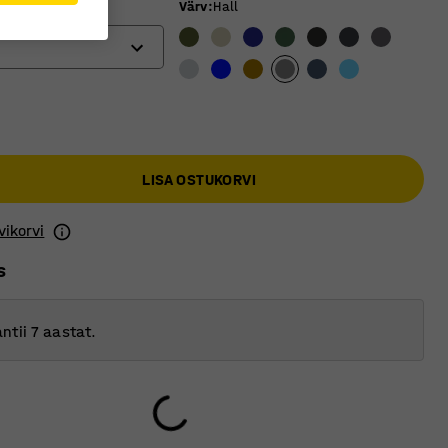
Värv
:
Hall
(mm)
LISA OSTUKORVI
vikorvi
s
ntii 7 aastat.