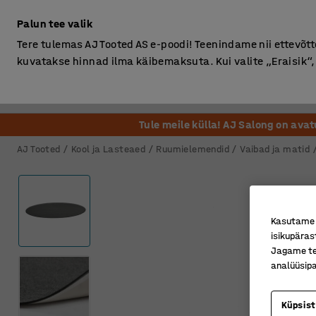
Ilma km-ta
Palun tee valik
Tere tulemas AJ Tooted AS e-poodi! Teenindame nii ettevõttei
kuvatakse hinnad ilma käibemaksuta. Kui valite „Eraisik
Kontor
Ladu ja Tööstus
Riietusruum
Söögituba
Tule meile külla! AJ Salong on ava
AJ Tooted
Kool ja Lasteaed
Ruumielemendid
Vaibad ja matid
Kasutame k
isikupäras
Jagame tei
analüüsipa
Küpsis