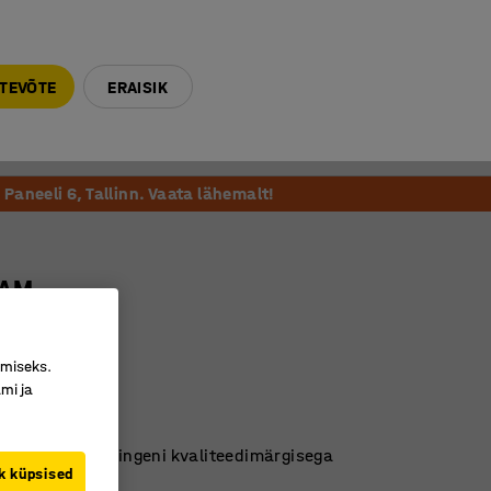
E-R 9-17 tel. 6000 270
info@ajtooted.ee
TEVÕTE
ERAISIK
Võta ühendust
Meie soovitame
Paneeli 6, Tallinn. Vaata lähemalt!
DAM
m, hall
26716
imiseks.
mi ja
üamiid
indel
yggvarubedömningeni kvaliteedimärgisega
k küpsised