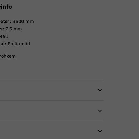
einfo
eter
:
3500
mm
s
:
7,5
mm
Hall
jal
:
Polüamiid
 rohkem
evatesse keskkondadesse. Valmistatud 100%
aterjal, ning sobib seetõttu suure
aip on ka tulekindel, vastates
ömningeni kvaliteedimärgise (ehitustööstuse