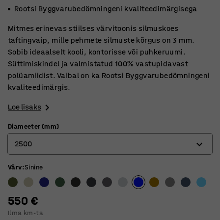
Rootsi Byggvarubedömningeni kvaliteedimärgisega
Mitmes erinevas stiilses värvitoonis silmuskoes
taftingvaip, mille pehmete silmuste kõrgus on 3 mm.
Sobib ideaalselt kooli, kontorisse või puhkeruumi.
Süttimiskindel ja valmistatud 100% vastupidavast
polüamiidist. Vaibal on ka Rootsi Byggvarubedömningeni
kvaliteedimärgis.
Loe lisaks
Diameeter (mm)
2500
Värv
:
Sinine
2000
2500
550 €
3000
Ilma km-ta