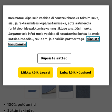
Kasutame küpsiseid veebisaidi nõuetekohaseks toimimiseks,
sisu ja reklaamide isikupärastamiseks, sotsiaalmeedia
funktsioonide pakkumiseks ning liikluse analüüsimiseks.
Jagame teie infot meie veebisaidi kasutamise kohta ka meie
sotsiaalmeedia-, reklaami ja analüüsipartneritega.
Küpsiste
kasutamine
Küpsiste sätted
Lükka kõik tagasi
Luba kõik küpsised
100% polüamiid
Süttimiskindel