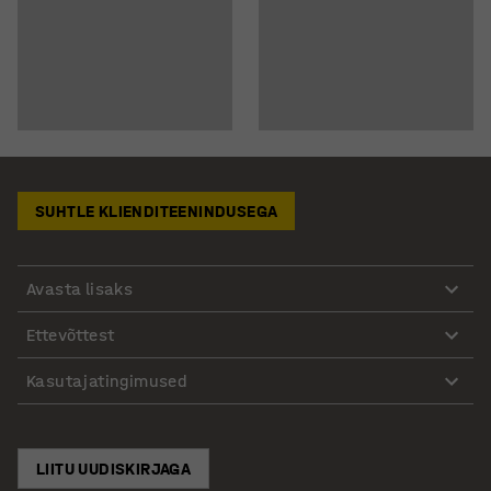
SUHTLE KLIENDITEENINDUSEGA
Avasta lisaks
Ettevõttest
Kasutajatingimused
LIITU UUDISKIRJAGA