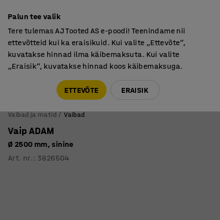
Põhjamaine kvaliteet
Palun tee valik
Tere tulemas AJ Tooted AS e-poodi! Teenindame nii
ettevõtteid kui ka eraisikuid. Kui valite „Ettevõte“,
kuvatakse hinnad ilma käibemaksuta. Kui valite
„Eraisik“, kuvatakse hinnad koos käibemaksuga.
Tule meile külla! AJ Salong on avatud E-R 9:00-17:00,
Pärnu mnt 158, Tallinn. Kauba väljastamine Paneeli
ETTEVÕTE
ERAISIK
6, Tallinn. Vaata lähemalt!
Vaibad ja matid
Vaibad
Vaip ADAM
Ø 2500 mm, sinine
Art. nr.
:
3826504