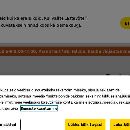
Põhjamaine kvaliteet
d kui ka eraisikuid. Kui valite „Ettevõte“,
ET
“, kuvatakse hinnad koos käibemaksuga.
Vastuvõtt ja Ootesaal
Õueala
Kool ja Lasteaed
tud E-R 9:00-17:00, Pärnu mnt 158, Tallinn. Kauba väljastamine 
Tumba
Villane k
üpsiseid veebisaidi nõuetekohaseks toimimiseks, sisu ja reklaamide
Art. nr.
:
13
tamiseks, sotsiaalmeedia funktsioonide pakkumiseks ning liikluse analüüs
e infot meie veebisaidi kasutamise kohta ka meie sotsiaalmeedia-, reklaa
Kaasaegne
rtneritega.
Küpsiste kasutamine
Hõlpsasti
Vastupid
te sätted
Lükka kõik tagasi
Luba kõi