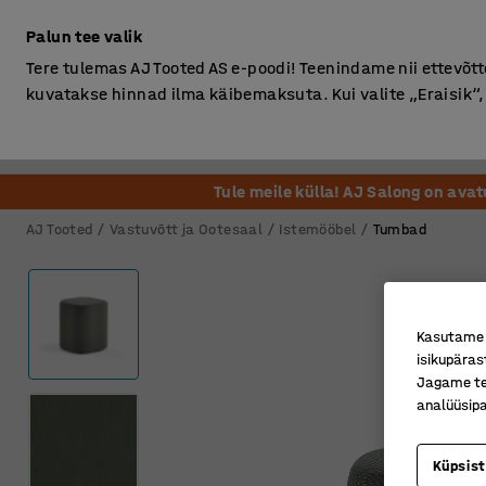
Ilma km-ta
Palun tee valik
Tere tulemas AJ Tooted AS e-poodi! Teenindame nii ettevõttei
kuvatakse hinnad ilma käibemaksuta. Kui valite „Eraisik
Kontor
Ladu ja Tööstus
Riietusruum
Söögituba
Tule meile külla! AJ Salong on ava
AJ Tooted
Vastuvõtt ja Ootesaal
Istemööbel
Tumbad
Kasutame k
isikupäras
Jagame tei
analüüsipa
Küpsis