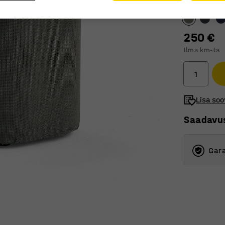
Värv
:
Türkiis
250 €
Ilma km-ta
Lisa soo
Saadavu
Gara