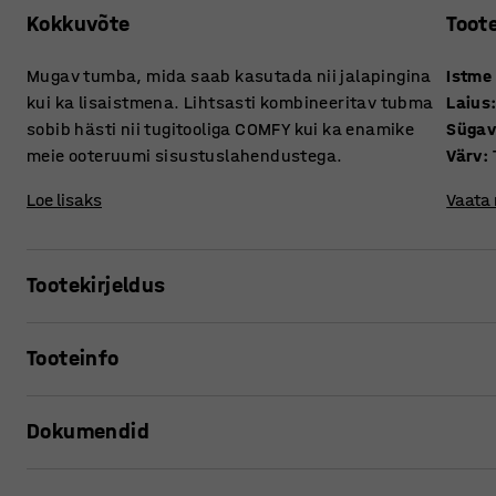
Kokkuvõte
Toot
Mugav tumba, mida saab kasutada nii jalapingina
Istme
kui ka lisaistmena. Lihtsasti kombineeritav tubma
Laius
sobib hästi nii tugitooliga COMFY kui ka enamike
Süga
meie ooteruumi sisustuslahendustega.
Värv
:
Loe lisaks
Vaata
Tootekirjeldus
COMFY tubma sobib täiuslikult sama seeria tugitoolidega,
Tooteinfo
muu mööbliga meie laiemast valikust. Saate selle lisada ük
diivanikomplektile või miks mitte kasutada seda ka täien
Istme kõrgus
:
460
mm
Dokumendid
Laius
:
400
mm
Tumba COMFY on kaetud vastupidava villase kangaga, mis
Sügavus
:
400
mm
muudab tumba eriti sobivaks igapäevaseks kasutamiseks
Värv
:
Türkiis-oranž
Prindi tooteleht