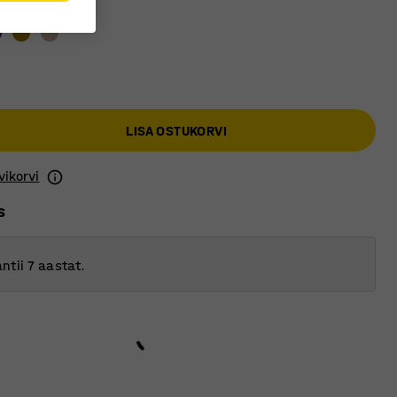
-oranž
LISA OSTUKORVI
vikorvi
s
ntii 7 aastat.