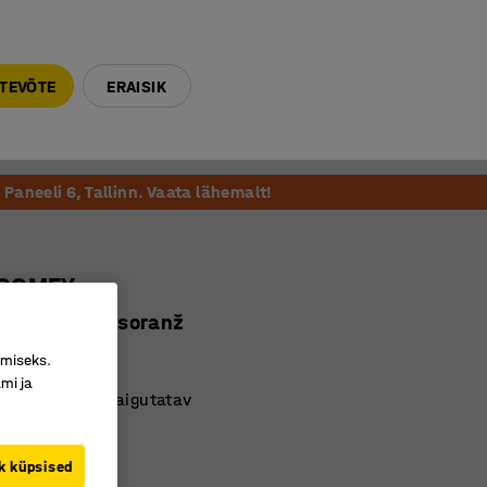
E-R 9-17 tel. 6000 270
info@ajtooted.ee
TEVÕTE
ERAISIK
Võta ühendust
Meie soovitame
Paneeli 6, Tallinn. Vaata lähemalt!
 COMFY
angas, türkiisoranž
2032
imiseks.
mi ja
 ja lihtsasti paigutatav
 liigutatav
av kattekangas
k küpsised