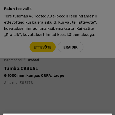
Põhjamaine kvaliteet
Palun tee valik
Tere tulemas AJ Tooted AS e-poodi! Teenindame nii
ettevõtteid kui ka eraisikuid. Kui valite „Ettevõte“,
kuvatakse hinnad ilma käibemaksuta. Kui valite
„Eraisik“, kuvatakse hinnad koos käibemaksuga.
Tule meile külla! AJ Salong on avatud E-R 9:00-17:00,
Pärnu mnt 158, Tallinn. Kauba väljastamine Paneeli
ETTEVÕTE
ERAISIK
6, Tallinn. Vaata lähemalt!
Istemööbel
Tumbad
Tumba CASUAL
Ø 1000 mm, kangas CURA, taupe
Art. nr.
:
365176