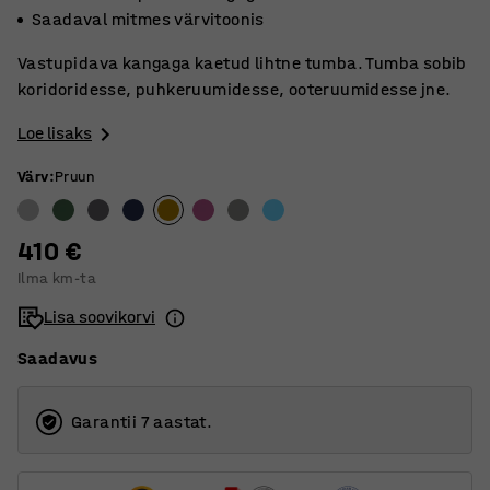
Saadaval mitmes värvitoonis
Vastupidava kangaga kaetud lihtne tumba. Tumba sobib
koridoridesse, puhkeruumidesse, ooteruumidesse jne.
Loe lisaks
Värv
:
Pruun
410 €
Ilma km-ta
Lisa soovikorvi
Saadavus
Garantii 7 aastat.