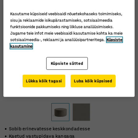
Kasutame küpsiseid veebisaidi nõuetekohaseks toimimiseks,
sisu ja reklaamide isikupärastamiseks, sotsiaalmeedia
funktsioonide pakkumiseks ning liikluse analüüsimiseks.
Jagame teie infot meie veebisaidi kasutamise kohta ka meie
sotsiaalmeedia-, reklaami ja analüüsipartneritega.
Küpsiste
kasutamine
Küpsiste sätted
Lükka kõik tagasi
Luba kõik küpsised
Sobib erinevatesse keskkondadesse
Kaetud vastupidava kangaga