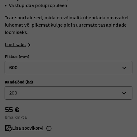
Vastupidav polüpropüleen
Transportalused, mida on võimalik ühendada omavahel
lühemat või pikemat külge pidi suuremate tasapindade
loomiseks.
Loe lisaks
Pikkus (mm)
600
Kandejõud (kg)
480
200
600
55 €
150
Ilma km-ta
200
Lisa soovikorvi