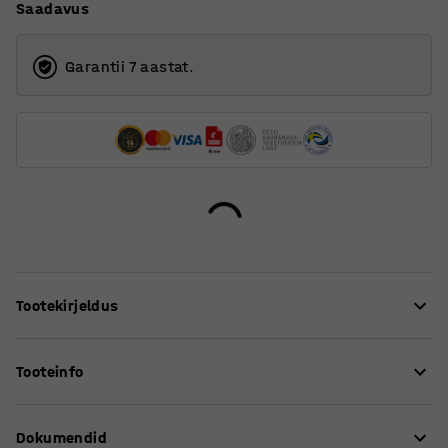
Saadavus
Garantii 7 aastat.
Tootekirjeldus
Kasutades ühendatavaid transportaluseid, on võimalik
Tooteinfo
luua kiirelt ning lihtsalt suuri laadimispaindasi
vastavalt vajadusele. Transportaluseid saab ühendada
Pikkus
:
600
mm
lühemat või pikemat külge pidi.
Dokumendid
Kõrgus
:
135
mm