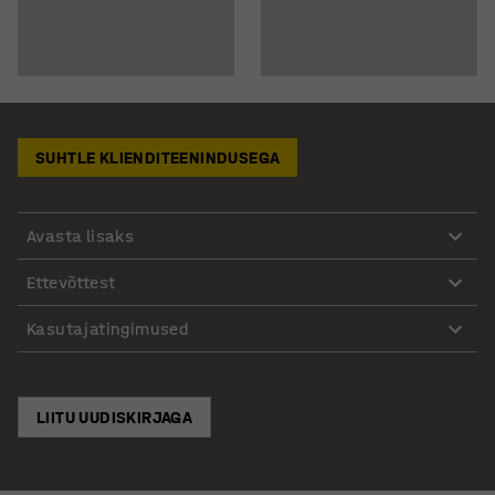
SUHTLE KLIENDITEENINDUSEGA
Avasta lisaks
Ettevõttest
Kasutajatingimused
LIITU UUDISKIRJAGA