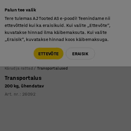
Põhjamaine kvaliteet
Palun tee valik
Tere tulemas AJ Tooted AS e-poodi! Teenindame nii
ettevõtteid kui ka eraisikuid. Kui valite „Ettevõte“,
kuvatakse hinnad ilma käibemaksuta. Kui valite
„Eraisik“, kuvatakse hinnad koos käibemaksuga.
Tule meile külla! AJ Salong on avatud E-R 9:00-17:00,
Pärnu mnt 158, Tallinn. Kauba väljastamine Paneeli
ETTEVÕTE
ERAISIK
6, Tallinn. Vaata lähemalt!
Kärud ja rattad
Transportalused
Transportalus
200 kg, ühendatav
Art. nr.
:
26092