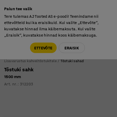
Põhjamaine kvaliteet
Palun tee valik
Tere tulemas AJ Tooted AS e-poodi! Teenindame nii
ettevõtteid kui ka eraisikuid. Kui valite „Ettevõte“,
kuvatakse hinnad ilma käibemaksuta. Kui valite
„Eraisik“, kuvatakse hinnad koos käibemaksuga.
Tule meile külla! AJ Salong on avatud E-R 9:00-17:00,
Pärnu mnt 158, Tallinn. Kauba väljastamine Paneeli
ETTEVÕTE
ERAISIK
6, Tallinn. Vaata lähemalt!
Lisavarustus kahveltõstukitele
Tõstuki sahad
Tõstuki sahk
1500 mm
Art. nr.
:
312203