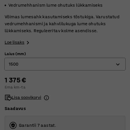
Vedrumehhanism lume ohutuks lükkamiseks
Võimas lumesahk kasutamiseks tõstukiga. Varustatud
vedrumehhanismi ja kahvlilukuga lume ohutuks
lükkamiseks. Reguleeritav kolme asendisse.
Loe lisaks
Laius (mm)
1500
1 375 €
1500
Ilma km-ta
2500
Lisa soovikorvi
Saadavus
Garantii 7 aastat.