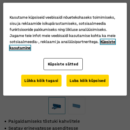
Kasutame küpsiseid veebisaidi nõuetekohaseks toimimiseks,
sisu ja reklaamide isikupärastamiseks, sotsiaalmeedia
funktsioonide pakkumiseks ning liikluse analüüsimiseks.
Jagame teie infot meie veebisaidi kasutamise kohta ka meie
sotsiaalmeedia-, reklaami ja analüüsipartneritega.
Küpsiste
kasutamine
Küpsiste sätted
Lükka kõik tagasi
Luba kõik küpsised
Paigaldamiseks tõstuki kahvlitele
Seatav erinevatesse asenditesse