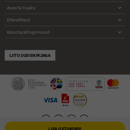
Avasta lisaks
Ettevõttest
Kasutajatingimused
LIITU UUDISKIRJAGA
LISA OSTUKORVI