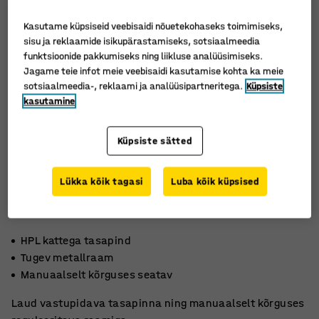
Kasutame küpsiseid veebisaidi nõuetekohaseks toimimiseks,
sisu ja reklaamide isikupärastamiseks, sotsiaalmeedia
funktsioonide pakkumiseks ning liikluse analüüsimiseks.
Jagame teie infot meie veebisaidi kasutamise kohta ka meie
sotsiaalmeedia-, reklaami ja analüüsipartneritega.
Küpsiste
kasutamine
Küpsiste sätted
Lükka kõik tagasi
Luba kõik küpsised
HPL kattega tasapind
Tugev metallraam
Manuaalselt kõrguses seatav
Laud vastupidava tasapinna ning manuaalselt kõrguses