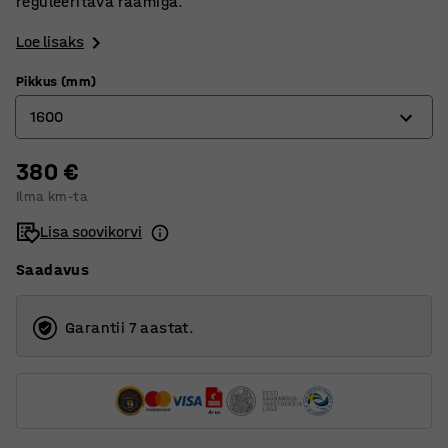
reguleeritava raamiga.
Loe lisaks
Pikkus (mm)
1600
380 €
1400
Ilma km-ta
1600
Lisa soovikorvi
1800
Saadavus
Garantii 7 aastat.