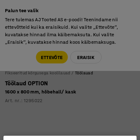
Põhjamaine kvaliteet
Palun tee valik
Tere tulemas AJ Tooted AS e-poodi! Teenindame nii
ettevõtteid kui ka eraisikuid. Kui valite „Ettevõte“,
kuvatakse hinnad ilma käibemaksuta. Kui valite
„Eraisik“, kuvatakse hinnad koos käibemaksuga.
Tule meile külla! AJ Salong on avatud E-R 9:00-17:00,
Pärnu mnt 158, Tallinn. Kauba väljastamine Paneeli
ETTEVÕTE
ERAISIK
6, Tallinn. Vaata lähemalt!
Fikseeritud kõrgusega koolilauad
Töölauad
Töölaud OPTION
1600 x 800 mm, hõbehall/ kask
Art. nr.
:
1295022