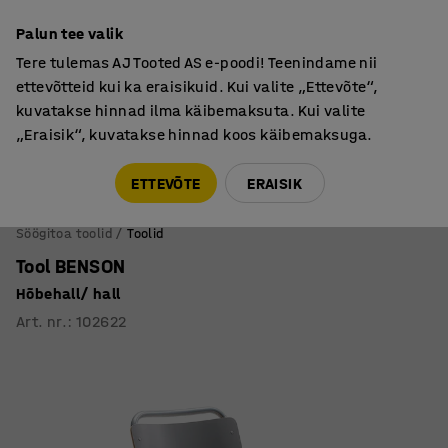
Põhjamaine kvaliteet
Palun tee valik
Tere tulemas AJ Tooted AS e-poodi! Teenindame nii
ettevõtteid kui ka eraisikuid. Kui valite „Ettevõte“,
kuvatakse hinnad ilma käibemaksuta. Kui valite
„Eraisik“, kuvatakse hinnad koos käibemaksuga.
Tule meile külla! AJ Salong on avatud E-R 9:00-17:00,
Pärnu mnt 158, Tallinn. Kauba väljastamine Paneeli
ETTEVÕTE
ERAISIK
6, Tallinn. Vaata lähemalt!
Söögitoa toolid
Toolid
Tool BENSON
Hõbehall/ hall
Art. nr.
:
102622