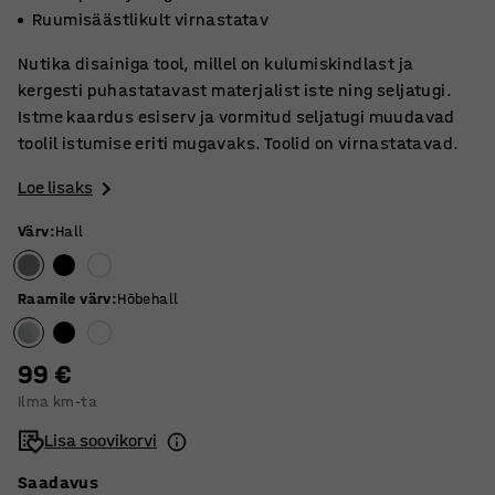
Ruumisäästlikult virnastatav
Nutika disainiga tool, millel on kulumiskindlast ja
kergesti puhastatavast materjalist iste ning seljatugi.
Istme kaardus esiserv ja vormitud seljatugi muudavad
toolil istumise eriti mugavaks. Toolid on virnastatavad.
Loe lisaks
Värv
:
Hall
Raamile värv
:
Hõbehall
99 €
Ilma km-ta
Lisa soovikorvi
Saadavus