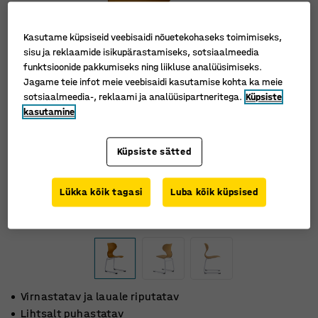
Kasutame küpsiseid veebisaidi nõuetekohaseks toimimiseks,
sisu ja reklaamide isikupärastamiseks, sotsiaalmeedia
funktsioonide pakkumiseks ning liikluse analüüsimiseks.
Jagame teie infot meie veebisaidi kasutamise kohta ka meie
sotsiaalmeedia-, reklaami ja analüüsipartneritega.
Küpsiste
kasutamine
Küpsiste sätted
Lükka kõik tagasi
Luba kõik küpsised
Virnastatav ja lauale riputatav
Lihtsalt puhastatav