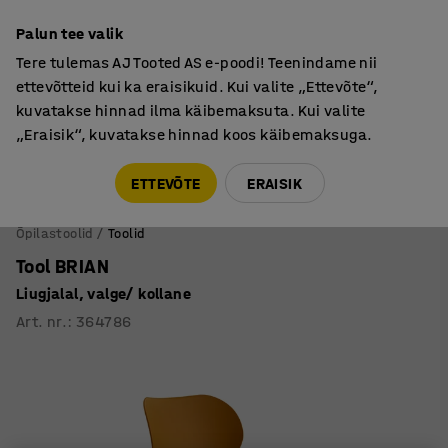
Garantii vähemalt 7 aastat
Palun tee valik
Tere tulemas AJ Tooted AS e-poodi! Teenindame nii
ettevõtteid kui ka eraisikuid. Kui valite „Ettevõte“,
kuvatakse hinnad ilma käibemaksuta. Kui valite
„Eraisik“, kuvatakse hinnad koos käibemaksuga.
Tule meile külla! AJ Salong on avatud E-R 9:00-17:00,
Pärnu mnt 158, Tallinn. Kauba väljastamine Paneeli
ETTEVÕTE
ERAISIK
6, Tallinn. Vaata lähemalt!
Õpilastoolid
Toolid
Tool BRIAN
Liugjalal, valge/ kollane
Art. nr.
:
364786