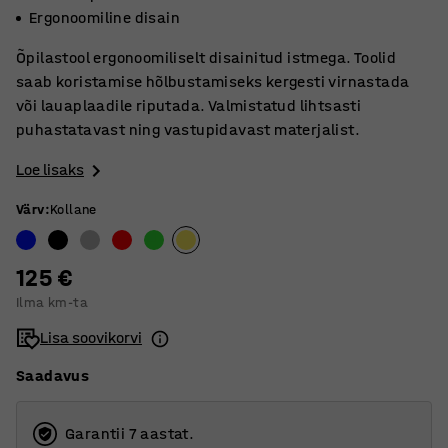
Ergonoomiline disain
Õpilastool ergonoomiliselt disainitud istmega. Toolid
saab koristamise hõlbustamiseks kergesti virnastada
või lauaplaadile riputada. Valmistatud lihtsasti
puhastatavast ning vastupidavast materjalist.
Loe lisaks
Värv
:
Kollane
125 €
Ilma km-ta
Lisa soovikorvi
Saadavus
Garantii 7 aastat.