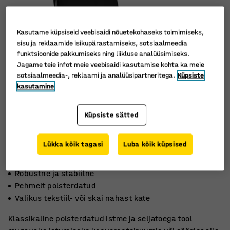
Kasutame küpsiseid veebisaidi nõuetekohaseks toimimiseks,
sisu ja reklaamide isikupärastamiseks, sotsiaalmeedia
funktsioonide pakkumiseks ning liikluse analüüsimiseks.
Jagame teie infot meie veebisaidi kasutamise kohta ka meie
sotsiaalmeedia-, reklaami ja analüüsipartneritega.
Küpsiste
kasutamine
Küpsiste sätted
Lükka kõik tagasi
Luba kõik küpsised
Robustne ja stabiilne
Pehmelt polsterdatud
Valikus tekstiil- või skai nahast kate
Klassikaline polsterdatud istme ja seljatoega tool