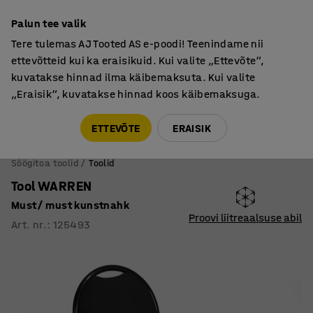
Põhjamaine kvaliteet
Palun tee valik
Tere tulemas AJ Tooted AS e-poodi! Teenindame nii
ettevõtteid kui ka eraisikuid. Kui valite „Ettevõte“,
kuvatakse hinnad ilma käibemaksuta. Kui valite
„Eraisik“, kuvatakse hinnad koos käibemaksuga.
Tule meile külla! AJ Salong on avatud E-R 9:00-17:00,
Pärnu mnt 158, Tallinn. Kauba väljastamine Paneeli
ETTEVÕTE
ERAISIK
6, Tallinn. Vaata lähemalt!
Söögitoa toolid
Toolid
Tool WARREN
Must/ must kunstnahk
Proovi liitreaalsuse abil
Art. nr.
:
125493