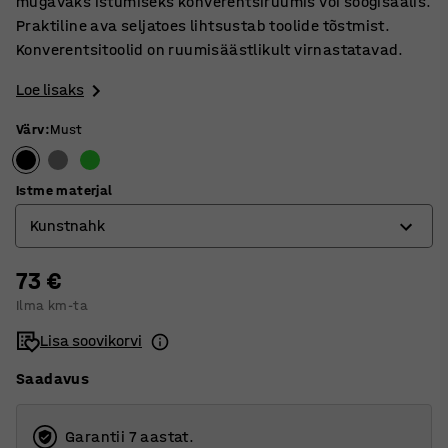
mugavaks istumiseks konverentsiruumis või söögisaalis.
Praktiline ava seljatoes lihtsustab toolide tõstmist.
Konverentsitoolid on ruumisäästlikult virnastatavad.
Loe lisaks
Värv
:
Must
Istme materjal
Kunstnahk
73 €
Kangas
Ilma km-ta
Kunstnahk
Lisa soovikorvi
Saadavus
Garantii 7 aastat.