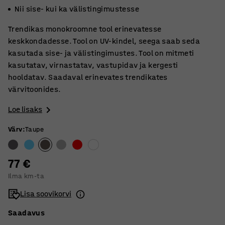
Nii sise- kui ka välistingimustesse
Trendikas monokroomne tool erinevatesse
keskkondadesse. Tool on UV-kindel, seega saab seda
kasutada sise- ja välistingimustes. Tool on mitmeti
kasutatav, virnastatav, vastupidav ja kergesti
hooldatav. Saadaval erinevates trendikates
värvitoonides.
Loe lisaks
Värv
:
Taupe
77 €
Ilma km-ta
Lisa soovikorvi
Saadavus