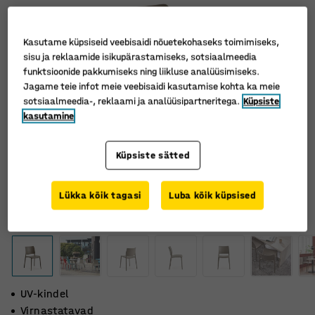
Kasutame küpsiseid veebisaidi nõuetekohaseks toimimiseks,
sisu ja reklaamide isikupärastamiseks, sotsiaalmeedia
funktsioonide pakkumiseks ning liikluse analüüsimiseks.
Jagame teie infot meie veebisaidi kasutamise kohta ka meie
sotsiaalmeedia-, reklaami ja analüüsipartneritega.
Küpsiste
kasutamine
Küpsiste sätted
Lükka kõik tagasi
Luba kõik küpsised
UV-kindel
Virnastatavad