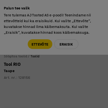
Põhjamaine kvaliteet
Garantii vähemalt 7 aastat
Palun tee valik
Tere tulemas AJ Tooted AS e-poodi! Teenindame nii
ettevõtteid kui ka eraisikuid. Kui valite „Ettevõte“,
kuvatakse hinnad ilma käibemaksuta. Kui valite
„Eraisik“, kuvatakse hinnad koos käibemaksuga.
Tule meile külla! AJ Salong on avatud E-R 9:00-17:00,
Pärnu mnt 158, Tallinn. Kauba väljastamine Paneeli
ETTEVÕTE
ERAISIK
6, Tallinn. Vaata lähemalt!
Söögitoa toolid
Toolid
Tool RIO
Taupe
Art. nr.
:
128156