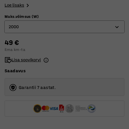
Loe lisaks
Maks.võimsus (W)
2000
49 €
2000
Ilma km-ta
5000
Lisa soovikorvi
Saadavus
Garantii 7 aastat.