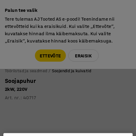
Põhjamaine kvaliteet
Palun tee valik
Tere tulemas AJ Tooted AS e-poodi! Teenindame nii
ettevõtteid kui ka eraisikuid. Kui valite „Ettevõte“,
kuvatakse hinnad ilma käibemaksuta. Kui valite
„Eraisik“, kuvatakse hinnad koos käibemaksuga.
Tule meile külla! AJ Salong on avatud E-R 9:00-17:00,
Pärnu mnt 158, Tallinn. Kauba väljastamine Paneeli
ETTEVÕTE
ERAISIK
6, Tallinn. Vaata lähemalt!
Tööriistad ja seadmed
Soojendid ja kuivatid
Soojapuhur
2kW, 220V
Art. nr.
:
40717