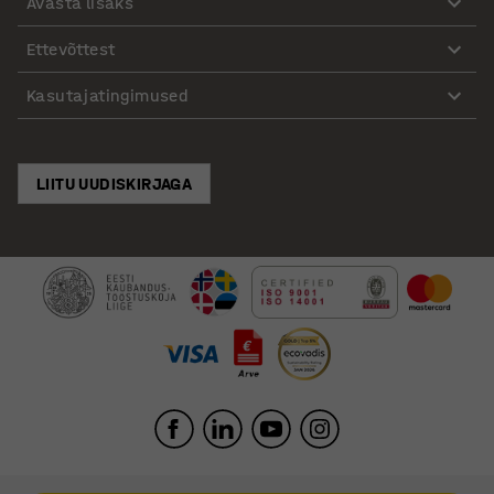
Avasta lisaks
Ettevõttest
Kasutajatingimused
LIITU UUDISKIRJAGA