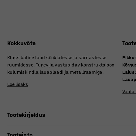
Kokkuvõte
Toot
Klassikaline laud sööklatesse ja sarnastesse
Pikku
ruumidesse. Tugev ja vastupidav konstruktsioon
Kõrgu
kulumiskindla lauaplaadi ja metallraamiga.
Laius
Lauap
Loe lisaks
Vaata
Tootekirjeldus
Klassikaline söögilaud sobib nii kontori kohvinurka kui ka
Tooteinfo
väga mitmekülgne ning kasutatav väga erinevateks otstarv