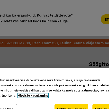
Põhjamaine kvaliteet
d kui ka eraisikuid. Kui valite „Ettevõte“,
ET
“, kuvatakse hinnad koos käibemaksuga.
Vastuvõtt ja Ootesaal
Õueala
Kool ja Lasteaed
tud E-R 9:00-17:00, Pärnu mnt 158, Tallinn. Kauba väljastamine 
Söögito
, 1200 x
Art. nr.
:
12
üpsiseid veebisaidi nõuetekohaseks toimimiseks, sisu ja reklaamide
tamiseks, sotsiaalmeedia funktsioonide pakkumiseks ning liikluse analüüs
Vastupid
e infot meie veebisaidi kasutamise kohta ka meie sotsiaalmeedia-, reklaa
Stabiilne
rtneritega.
Küpsiste kasutamine
Klassikal