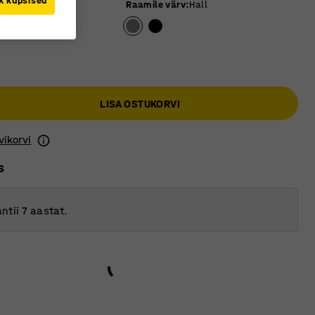
k küpsised
 värv
:
Pöök
Raamile värv
:
Hall
LISA OSTUKORVI
vikorvi
s
ntii 7 aastat.