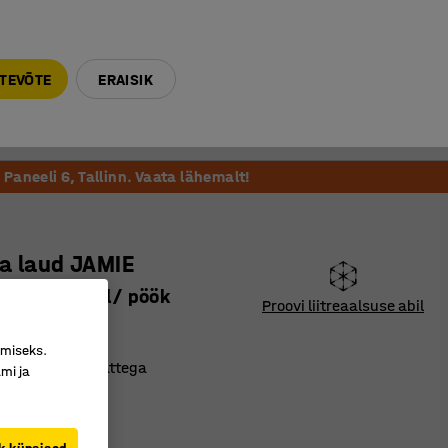
E-R 9-17 tel. 6000 270
info@ajtooted.ee
TEVÕTE
ERAISIK
Võta ühendust
Meie soovitame
Paneeli 6, Tallinn. Vaata lähemalt!
a laud JAMIE
 800 mm, hall/ pöök
Proovi liitreaalsuse abil
398
imiseks.
ava laminaatkattega
mi ja
 ja vastupidav
ine disain