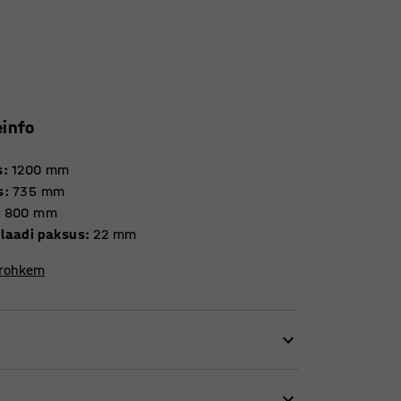
einfo
s
:
1200
mm
s
:
735
mm
:
800
mm
laadi paksus
:
22
mm
 rohkem
 koolisööklasse. Tänu oma lihtsusele on laud
eteks. Laua tugev ja stabiilne