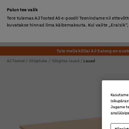
Ilma km-ta
Palun tee valik
Tere tulemas AJ Tooted AS e-poodi! Teenindame nii ettevõttei
kuvatakse hinnad ilma käibemaksuta. Kui valite „Eraisik
Kontor
Ladu ja Tööstus
Riietusruum
Söögituba
Tule meile külla! AJ Salong on ava
AJ Tooted
Söögituba
Söögitoa lauad
Lauad
Kasutame k
isikupäras
Jagame tei
analüüsipa