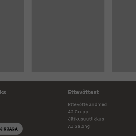
aks
Ettevõttest
Ettevõtte andmed
AJ Grupp
Jätkusuutlikkus
AJ Salong
SKIRJAGA