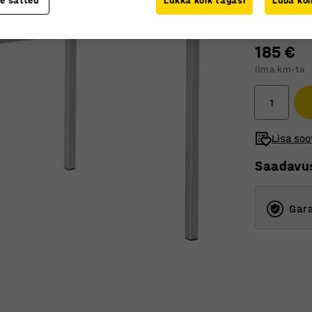
te sätted
Lükka kõik tagasi
Luba kõi
Lauaplaadile
185 €
Ilma km-ta
Lisa soo
Saadavu
Gara