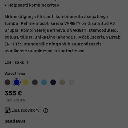
Hõlpsasti kombineeritav
Mitmekülgne ja lihtsasti kombineeritav seljatoega
tumba. Pehme mööbli seeria VARIETY on disainitud AJ
Grupis. Kombineerige erinevaid VARIETY istemooduleid,
et luua täiesti unikaalne lahendus. Mööbliseeria vastab
EN 16139 standardile ning sobib suurepäraselt
avalikesse ruumidesse ja kontoritesse.
Loe lisaks
Värv
:
Sinine
355 €
Ilma km-ta
Lisa soovikorvi
Saadavus