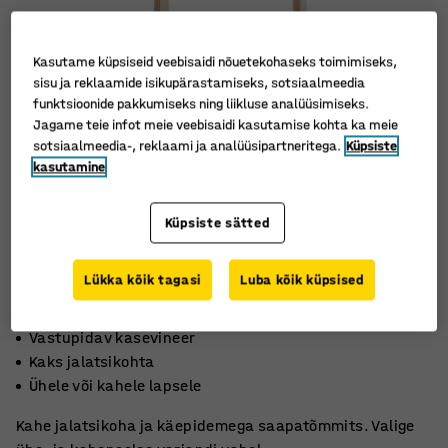
Kasutame küpsiseid veebisaidi nõuetekohaseks toimimiseks,
sisu ja reklaamide isikupärastamiseks, sotsiaalmeedia
funktsioonide pakkumiseks ning liikluse analüüsimiseks.
Jagame teie infot meie veebisaidi kasutamise kohta ka meie
sotsiaalmeedia-, reklaami ja analüüsipartneritega.
Küpsiste
kasutamine
Küpsiste sätted
Lükka kõik tagasi
Luba kõik küpsised
Vastupidav kasevineer
Kaks jalatsikohta
Ühele või kahele lapsele
Kahe jalatsikoha ja käepidemega saapatõmmits. Valige