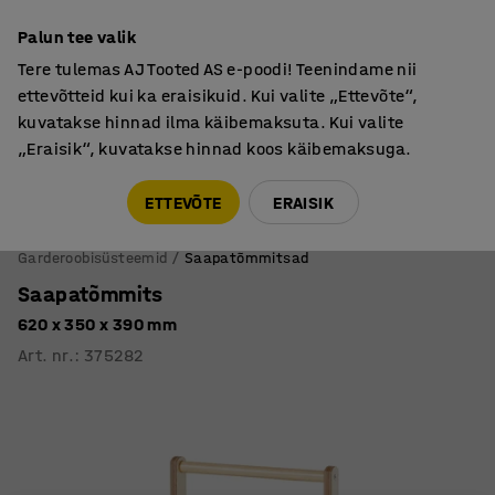
Põhjamaine kvaliteet
Palun tee valik
Tere tulemas AJ Tooted AS e-poodi! Teenindame nii
ettevõtteid kui ka eraisikuid. Kui valite „Ettevõte“,
kuvatakse hinnad ilma käibemaksuta. Kui valite
„Eraisik“, kuvatakse hinnad koos käibemaksuga.
Tule meile külla! AJ Salong on avatud E-R 9:00-17:00,
Pärnu mnt 158, Tallinn. Kauba väljastamine Paneeli
ETTEVÕTE
ERAISIK
6, Tallinn. Vaata lähemalt!
Garderoobisüsteemid
Saapatõmmitsad
Saapatõmmits
620 x 350 x 390 mm
Art. nr.
:
375282