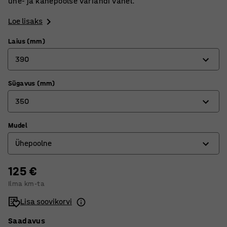
ühe- ja kahepoolse variandi vahel.
Loe lisaks
Laius (mm)
390
Sügavus (mm)
390
350
530
Mudel
350
Ühepoolne
510
125 €
Kahepoolne
Ilma km-ta
Ühepoolne
Lisa soovikorvi
Saadavus