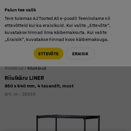
Põhjamaine kvaliteet
Palun tee valik
Tere tulemas AJ Tooted AS e-poodi! Teenindame nii
ettevõtteid kui ka eraisikuid. Kui valite „Ettevõte“,
kuvatakse hinnad ilma käibemaksuta. Kui valite
„Eraisik“, kuvatakse hinnad koos käibemaksuga.
Tule meile külla! AJ Salong on avatud E-R 9:00-17:00,
Pärnu mnt 158, Tallinn. Kauba väljastamine Paneeli
ETTEVÕTE
ERAISIK
6, Tallinn. Vaata lähemalt!
Riiulkärud
Riiulkärud
Riiulkäru LINER
850 x 640 mm, 4 tasandit, must
Art. nr.
:
20635