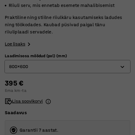
Riiuli serv, mis ennetab esemete mahalibisemist
Praktiline ning stiilne riiulkäru kasutamiseks ladudes
ning töökodades. Kaubad püsivad paigal tänu
riiuliplaadi servadele.
Loe lisaks
Laadimisosa mõõdud (pxl) (mm)
800x600
395 €
1200x600
Ilma km-ta
800x600
Lisa soovikorvi
Saadavus
Garantii 7 aastat.