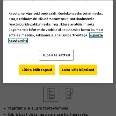
Kasutame küpsiseid veebisaidi nõuetekohaseks toimimiseks,
sisu ja reklaamide isikupärastamiseks, sotsiaalmeedia
funktsioonide pakkumiseks ning liikluse analüüsimiseks.
Jagame teie infot meie veebisaidi kasutamise kohta ka meie
sotsiaalmeedia-, reklaami ja analüüsipartneritega.
Küpsiste
kasutamine
Küpsiste sätted
Lükka kõik tagasi
Luba kõik küpsised
Praktiline ja suure tõstevõimega
Sobib kastide ja muu sarnase käitlemiseks