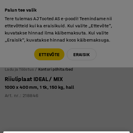
Põhjamaine kvaliteet
Palun tee valik
Tere tulemas AJ Tooted AS e-poodi! Teenindame nii
ettevõtteid kui ka eraisikuid. Kui valite „Ettevõte“,
kuvatakse hinnad ilma käibemaksuta. Kui valite
„Eraisik“, kuvatakse hinnad koos käibemaksuga.
Tule meile külla! AJ Salong on avatud E-R 9:00-17:00,
Pärnu mnt 158, Tallinn. Kauba väljastamine Paneeli
ETTEVÕTE
ERAISIK
6, Tallinn. Vaata lähemalt!
Ladu ja Tööstus
Kontori põhitarbed
Riiuliplaat IDEAL/ MIX
1000 x 400 mm, 1 tk, 150 kg, hall
Art. nr.
:
218846