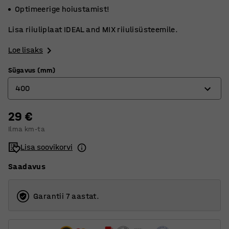
Optimeerige hoiustamist!
Lisa riiuliplaat IDEAL and MIX riiulisüsteemile.
Loe lisaks
Sügavus (mm)
400
29 €
300
Ilma km-ta
400
Lisa soovikorvi
500
Saadavus
600
Garantii 7 aastat.