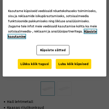
Kasutame küpsiseid veebisaidi nõuetekohaseks toimimiseks,
sisu ja reklaamide isikupärastamiseks, sotsiaalmeedia
funktsioonide pakkumiseks ning liikluse analüüsimiseks.
Jagame teie infot meie veebisaidi kasutamise kohta ka meie
sotsiaalmeedia-, reklaami ja analüüsipartneritega.
Küpsiste
kasutamine
Küpsiste sätted
Lükka kõik tagasi
Luba kõik küpsised
Hall lehtmetall
Kaasas riiulikonksud