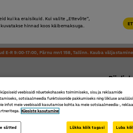
Põhjamaine kvaliteet
d kui ka eraisikuid. Kui valite „Ettevõte“,
ET
“, kuvatakse hinnad koos käibemaksuga.
Vastuvõtt ja Ootesaal
Õueala
Kool ja Lasteaed
tud E-R 9:00-17:00, Pärnu mnt 158, Tallinn. Kauba väljastamine 
Riiulip
800 x 400
üpsiseid veebisaidi nõuetekohaseks toimimiseks, sisu ja reklaamide
Art. nr.
:
21
tamiseks, sotsiaalmeedia funktsioonide pakkumiseks ning liikluse analüüs
e infot meie veebisaidi kasutamise kohta ka meie sotsiaalmeedia-, reklaa
Asetatav
rtneritega.
Küpsiste kasutamine
Kergelt l
Lihtsalt 
te sätted
Lükka kõik tagasi
Luba kõi