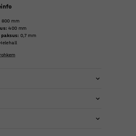
einfo
:
800
mm
vus
:
400
mm
l paksus
:
0,7
mm
Helehall
 rohkem
ulisüsteemi.
mide vahele. Samuti saate seda vastavalt
tavaid kaupu.