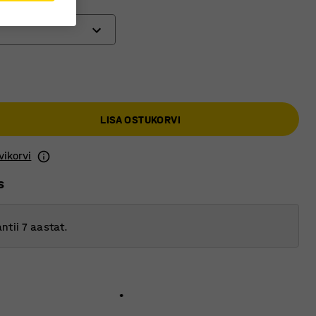
m)
LISA OSTUKORVI
vikorvi
s
ntii 7 aastat.