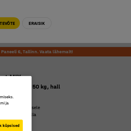
E-R 9-17 tel. 6000 270
info@ajtooted.ee
TEVÕTE
ERAISIK
Võta ühendust
Meie soovitame
Paneeli 6, Tallinn. Vaata lähemalt!
laat MIX
 mm, 1 tk, 150 kg, hall
8950
imiseks.
mi ja
 soovitud kõrgusele
iigutatav üles/alla
paigaldatav
k küpsised