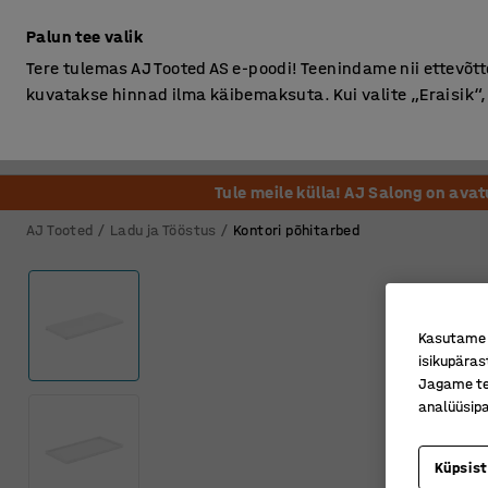
Ilma km-ta
Palun tee valik
Tere tulemas AJ Tooted AS e-poodi! Teenindame nii ettevõttei
kuvatakse hinnad ilma käibemaksuta. Kui valite „Eraisik
Kontor
Ladu ja Tööstus
Riietusruum
Söögituba
Tule meile külla! AJ Salong on ava
AJ Tooted
Ladu ja Tööstus
Kontori põhitarbed
Kasutame k
isikupäras
Jagame tei
analüüsipa
Küpsis