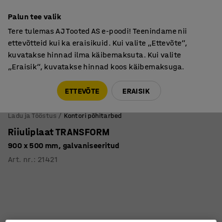
Põhjamaine kvaliteet
Palun tee valik
Tere tulemas AJ Tooted AS e-poodi! Teenindame nii
ettevõtteid kui ka eraisikuid. Kui valite „Ettevõte“,
kuvatakse hinnad ilma käibemaksuta. Kui valite
„Eraisik“, kuvatakse hinnad koos käibemaksuga.
Tule meile külla! AJ Salong on avatud E-R 9:00-17:00,
Pärnu mnt 158, Tallinn. Kauba väljastamine Paneeli
ETTEVÕTE
ERAISIK
6, Tallinn. Vaata lähemalt!
Ladu ja Tööstus
Kontori põhitarbed
Riiuliplaat TRANSFORM
900 x 500 mm, galvaniseeritud
Art. nr.
:
21421