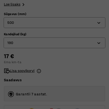
Loe lisaks
Sügavus (mm)
500
Kandejõud (kg)
320
190
400
500
17 €
150
Ilma km-ta
600
190
Lisa soovikorvi
800
230
Saadavus
235
280
Garantii 7 aastat.