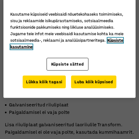
Kasutame küpsiseid veebisaidi nõuetekohaseks toimimiseks,
sisu ja reklaamide isikupärastamiseks, sotsiaalmeedia
funktsioonide pakkumiseks ning liikluse analüüsimiseks.
Jagame teie infot meie veebisaidi kasutamise kohta ka meie
sotsiaalmeedia-, reklaami ja analüüsipartneritega.
Küpsiste
kasutamine
Küpsiste sätted
Lükka kõik tagasi
Luba kõik küpsised
Galvaniseeritud riiuliplaat
Paigaldamisel ei vaja polte
Lisa riiuliplaat galvaniseeritud laoriiulile Transform.
Paigaldamisel ei ole vaja polte, kasutada kummihaamrit.